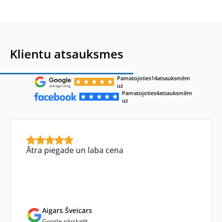
Klientu atsauksmes
Pamatojoties
14
atsauksmēm
uz
Pamatojoties
4
atsauksmēm
uz
Ātra piegade un laba cena
Aigars Šveicars
Google pārskatīt