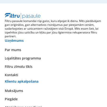
Filtru pasaule komandai rūp gaiss, kuru elpojat ik dienu. Mēs piedāvājam
gan oriģinālos, gan alternatīvos risinājumus par pieejamām cenām,
sadarbojoties ar uzticamiem ražotājiem visā Eiropā. Mēs esam šeit, lai
izpelnītos jūsu uzticību un kļūtu par jūsu ilgtermiņa rekuperatora filtru
partneri.
Uzņēmums
Par mums
Lojalitātes programma
Filtru zīmolu tīkls
Kontakti
Klientu apkalpošana
Maksājums
Piegāde