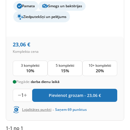
Pamata
Smogs un baktērijas
Ziedputekšņi un pelējums
23,06
€
Komplekta cena
3 komplekti
5 komplekti
10+ komplekti
10%
15%
20%
Piegāde:
darba dienu laikā
1
Pievienot grozam -
23,06
€
-
Lojalitātes punkti
Saņem
69
punktus
1-1 no 1