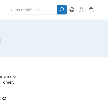
i
uktu tīra
. Tomēr,
. Kā