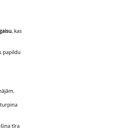
gaisu
, kas
s papildu
mājām.
 turpina
šina tīra