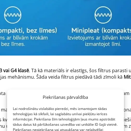
3 vai G4 klasē
. Tā kā materiāls ir elastīgs, šos filtrus parasti
ijas mehānismu. Šāda veida filtrus piedāvā tādi zīmoli kā
Mit
tota stieple, kas atbalsta filtrēšanas materiālu un piešķir tam
Piekrišanas pārvaldība
Lai nodrošinātu vislabāko pieredzi, mēs izmantojam tādas
ka materiāla, kas salocīts brīvās ielocēs un iestiprināts karton
tehnoloģijas kā sīkfaili, lai saglabātu un/vai piekļūtu ierīces
 kvalitātes filtriem Z-pleat konstrukcijā tiek izmantotas cieši
informācijai. Piekrišana šīm tehnoloģijām ļaus mums apstrādāt
tādus datus kā pārlūkošanas uzvedība vai unikālie ID šajā vietnē.
mu un efektivitāti visā kalpošanas laikā. Pieejami no tādiem
Piekrišanas nepiekrišana vai atsaukšana var nelabvēlīgi