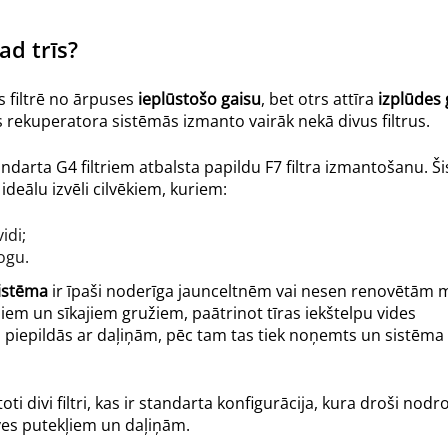
ad trīs?
ens filtrē no ārpuses
ieplūstošo gaisu
, bet otrs attīra
izplūdes 
 rekuperatora sistēmās izmanto vairāk nekā divus filtrus.
darta G4 filtriem atbalsta papildu F7 filtra izmantošanu. Ši
ideālu izvēli cilvēkiem, kuriem:
idi;
ogu.
 sistēma
ir īpaši noderīga jaunceltnēm vai nesen renovētām 
ekļiem un sīkajiem gružiem, paātrinot tīras iekštelpu vides
 piepildās ar daļiņām, pēc tam tas tiek noņemts un sistēma
i divi filtri, kas ir standarta konfigurācija, kura droši nodro
īves putekļiem un daļiņām.