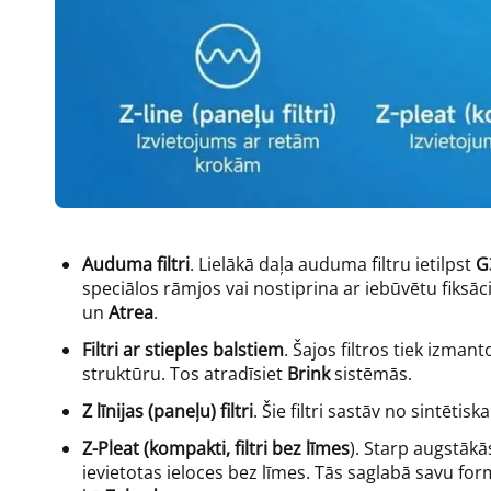
Auduma filtri
. Lielākā daļa auduma filtru ietilpst
G
speciālos rāmjos vai nostiprina ar iebūvētu fiksāc
un
Atrea
.
Filtri ar stieples balstiem
. Šajos filtros tiek izman
struktūru. Tos atradīsiet
Brink
sistēmās.
Z līnijas (paneļu) filtri
. Šie filtri sastāv no sintētis
Z-Pleat (kompakti, filtri bez līmes
). Starp augstākās
ievietotas ieloces bez līmes. Tās saglabā savu for