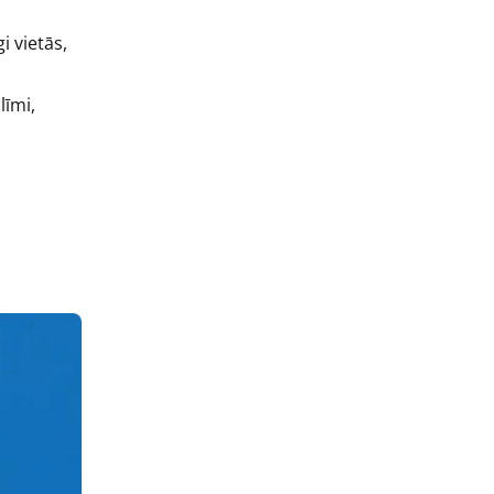
gi vietās,
līmi,