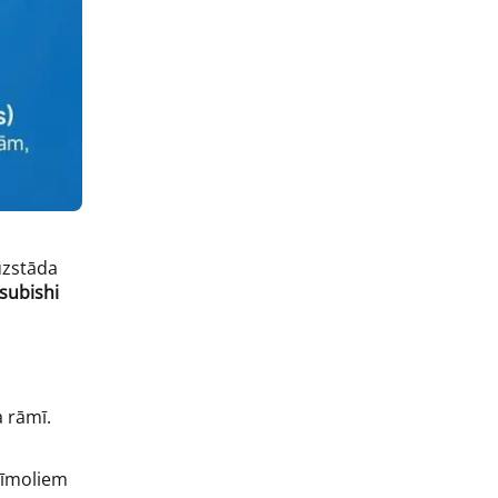
 uzstāda
subishi
a rāmī.
 zīmoliem