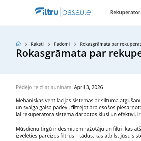
Rekuperatora 
Raksti
Padomi
Rokasgrāmata par rekuperator
Par mums
Rokasgrāmata par rekupera
Lojalitātes programma
Raksti
Pēdējo reizi atjaunināts:
April 3, 2026
Mehāniskās ventilācijas sistēmas ar siltuma atgūšan
un svaiga gaisa padevi, filtrējot ārā esošos piesārņ
lai rekuperatora sistēma darbotos klusi un efektīvi, ir
Mūsdienu tirgū ir desmitiem ražotāju un filtri, kas a
izvēlēties pareizos filtrus – tādus, kas atbilst jūsu 