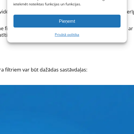
ietekmēt noteiktas funkcijas un funkcijas.
ikvidēšanai, tie nav efektīvi daļiņu filtrēšanai, bet ir ļoti noderī
Pieņemt
Line filtriem, bet ar blīvi kroku pildījumu, kas savienoti kopā ar 
atīti
Komfovent
un
Ensy
sistēmās.
Privātā politika
ra filtriem var būt dažādas sastāvdaļas: