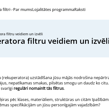
filtri
Par mums
Lojalitātes programma
Raksti
a filtru veidiem un izvēli
tora filtru veidiem un izvēl
u (rekuperatora) uzstādīšana jūsu mājās nodrošina nepārtra
otājus, nepatīkamas smakas, pilsētas smogu un daudz ko citu
 svarīgi
regulāri nomainīt tās filtrus
.
tšķiras pēc klases, materiāliem, struktūras un citām īpašībām
sistēmas specifikācijām un jūsu personīgajām vajadzībām?