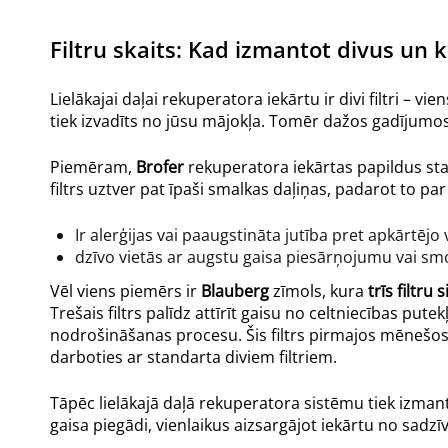
Filtru skaits: Kad izmantot divus un k
Lielākajai daļai rekuperatora iekārtu ir divi filtri – vi
tiek izvadīts no jūsu mājokļa. Tomēr dažos gadījumos
Piemēram,
Brofer
rekuperatora iekārtas papildus stan
filtrs uztver pat īpaši smalkas daļiņas, padarot to par 
Ir alerģijas vai paaugstināta jutība pret apkārtējo v
dzīvo vietās ar augstu gaisa piesārņojumu vai sm
Vēl viens piemērs ir
Blauberg
zīmols, kura
trīs filtru
Trešais filtrs palīdz attīrīt gaisu no celtniecības put
nodrošināšanas procesu. Šis filtrs pirmajos mēnešos
darboties ar standarta diviem filtriem.
Tāpēc lielākajā daļā rekuperatora sistēmu tiek izmantot
gaisa piegādi, vienlaikus aizsargājot iekārtu no sadz