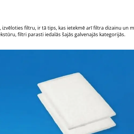
vēloties filtru, ir tā tips, kas ietekmē arī filtra dizainu un m
tūru, filtri parasti iedalās šajās galvenajās kategorijās.