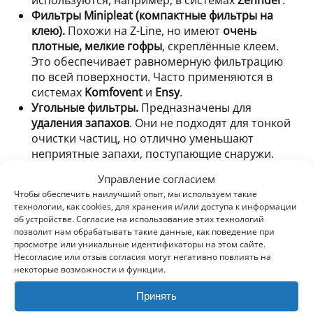
Фильтры Minipleat (компактные фильтры на
клею).
Похожи на Z-Line, но имеют
очень
плотные, мелкие гофры
, скреплённые клеем.
Это обеспечивает равномерную фильтрацию
по всей поверхности. Часто применяются в
системах
Komfovent
и
Ensy
.
Угольные фильтры.
Предназначены для
удаления запахов
. Они не подходят для тонкой
очистки частиц, но отлично уменьшают
неприятные запахи, поступающие снаружи.
Особенно полезны в районах, где возможны
Управление согласием
запахи выхлопа, дыма или промышленных
Чтобы обеспечить наилучший опыт, мы используем такие
выбросов.
технологии, как cookies, для хранения и/или доступа к информации
об устройстве. Согласие на использование этих технологий
позволит нам обрабатывать такие данные, как поведение при
Компоненты фильтра для рекуператора
просмотре или уникальные идентификаторы на этом сайте.
Несогласие или отзыв согласия могут негативно повлиять на
В зависимости от типа фильтра, его класса и
некоторые возможности и функции.
производителя, фильтры для рекуператоров могут
Принять
включать различные компоненты: