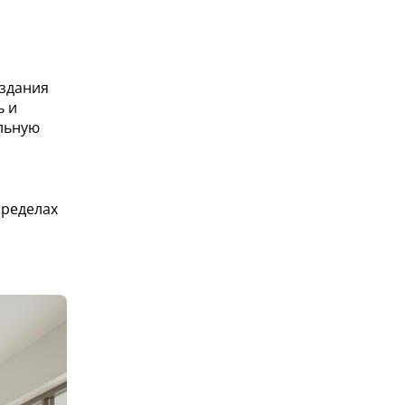
 здания
ь и
льную
пределах