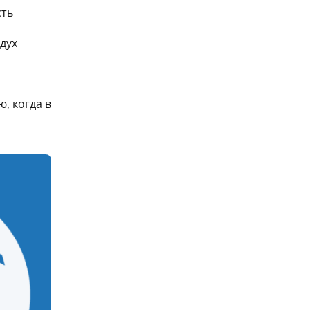
сть
дух
, когда в