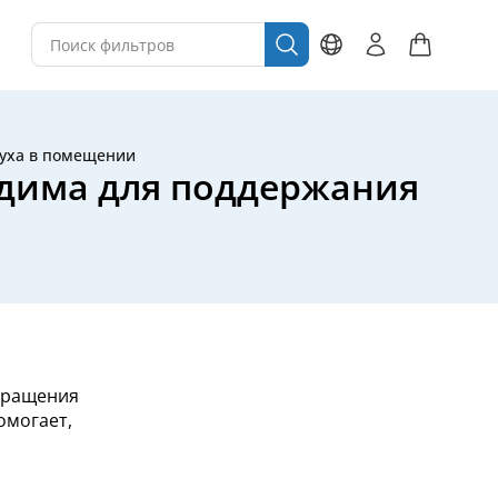
духа в помещении
одима для поддержания
обращения
омогает,