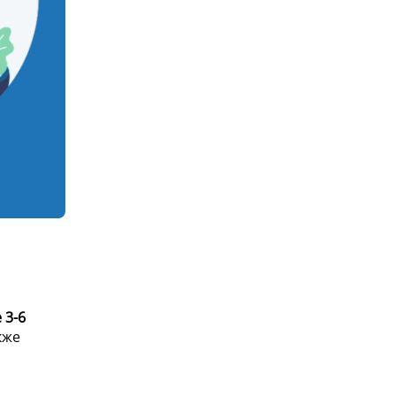
 3-6
кже