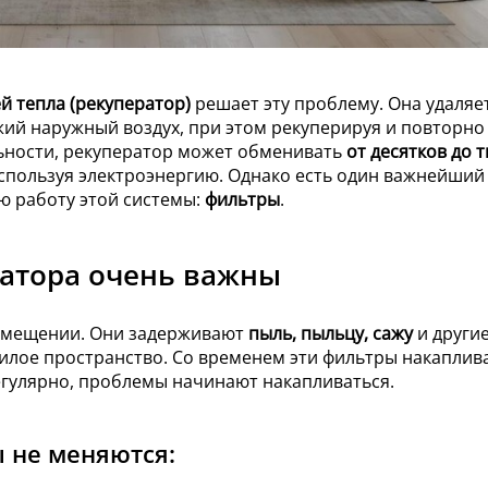
й тепла (рекуператор)
решает эту проблему. Она удаляе
жий наружный воздух, при этом рекуперируя и повторно
льности, рекуператор может обменивать
от десятков до 
используя электроэнергию. Однако есть один важнейший
ю работу этой системы:
фильтры
.
атора очень важны
помещении. Они задерживают
пыль, пыльцу, сажу
и други
жилое пространство. Со временем эти фильтры накаплив
егулярно, проблемы начинают накапливаться.
ы не меняются: