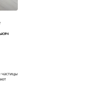
т
тысяч
е частицы
ают