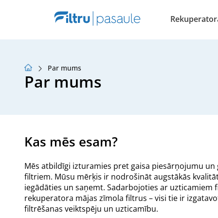
Rekuperatora 
Par mums
Par mums
Par mums
Lojalitātes programma
Raksti
Kas mēs esam?
Mēs atbildīgi izturamies pret gaisa piesārņojumu un g
filtriem. Mūsu mērķis ir nodrošināt augstākās kvalitā
iegādāties un saņemt. Sadarbojoties ar uzticamiem fil
rekuperatora mājas zīmola filtrus – visi tie ir izgata
filtrēšanas veiktspēju un uzticamību.