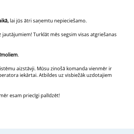
ikā,
lai jūs ātri saņemtu nepieciešamo.
 jautājumiem! Turklāt mēs segsim visas atgriešanas
zīmoliem
.
s sistēmu aizstāvji. Mūsu zinošā komanda vienmēr ir
uperatora iekārtai. Atbildes uz visbiežāk uzdotajiem
mēr esam priecīgi palīdzēt!