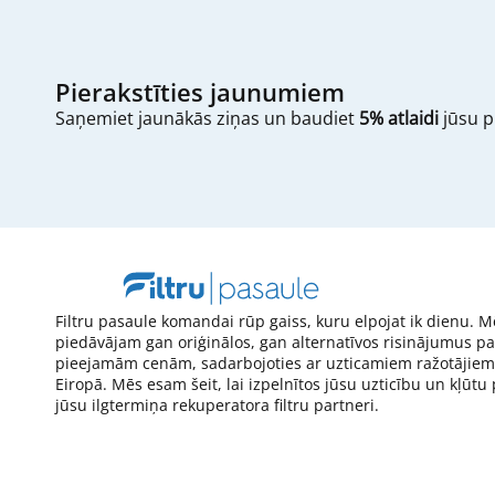
Pierakstīties jaunumiem
Saņemiet jaunākās ziņas un baudiet
5% atlaidi
jūsu p
Filtru pasaule komandai rūp gaiss, kuru elpojat ik dienu. M
piedāvājam gan oriģinālos, gan alternatīvos risinājumus pa
pieejamām cenām, sadarbojoties ar uzticamiem ražotājiem
Eiropā. Mēs esam šeit, lai izpelnītos jūsu uzticību un kļūtu
jūsu ilgtermiņa rekuperatora filtru partneri.