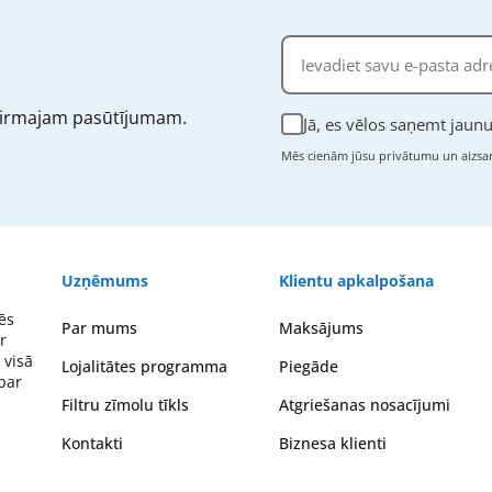
irmajam pasūtījumam.
Jā, es vēlos saņemt jau
Mēs cienām jūsu privātumu un aizsar
Uzņēmums
Klientu apkalpošana
ēs
Par mums
Maksājums
r
 visā
Lojalitātes programma
Piegāde
 par
Filtru zīmolu tīkls
Atgriešanas nosacījumi
Kontakti
Biznesa klienti