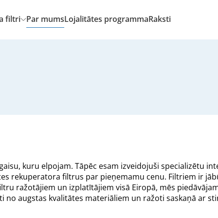
filtri
Par mums
Lojalitātes programma
Raksti
aisu, kuru elpojam. Tāpēc esam izveidojuši specializētu inte
tes rekuperatora filtrus par pieņemamu cenu. Filtriem ir jābū
tru ražotājiem un izplatītājiem visā Eiropā, mēs piedāvājam
voti no augstas kvalitātes materiāliem un ražoti saskaņā ar s