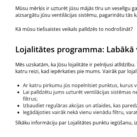
Mūsu mērķis ir uzturēt jūsu mājās tīru un veselīgu gais
aizsargātu jūsu ventilācijas sistēmu, pagarinātu tās k
Kā mūsu tiešsaistes veikals palīdzēs to nodrošināt?
Lojalitātes programma: Labākā 
Mēs uzskatām, ka Jūsu lojalitāte ir pelnījusi atlīdzīb
katru reizi, kad iepērkaties pie mums. Vairāk par loj
Ar katru pirkumu jūs nopelnīsiet punktus, kurus 
Lai palīdzētu jums uzturēt ventilācijas sistēmas 
filtrus;
Izbaudiet regulāras akcijas un atlaides, kas paredz
Iegādājoties vairāk nekā vienu vienādu filtru, var
Sīkāku informāciju par Lojalitātes punktu iegūšanu,