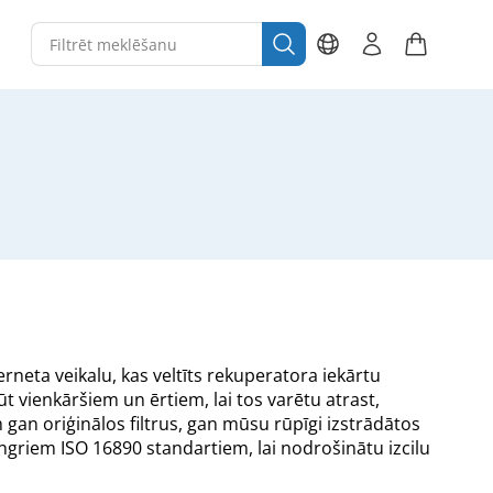
rneta veikalu, kas veltīts rekuperatora iekārtu
t vienkāršiem un ērtiem, lai tos varētu atrast,
 gan oriģinālos filtrus, gan mūsu rūpīgi izstrādātos
tingriem ISO 16890 standartiem, lai nodrošinātu izcilu