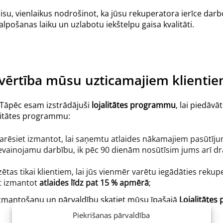
u, vienlaikus nodrošinot, ka jūsu rekuperatora ierīce darbojas
alpošanas laiku un uzlabotu iekštelpu gaisa kvalitāti.
vērtība mūsu uzticamajiem klienti
u. Tāpēc esam izstrādājuši
lojalitātes programmu
, lai piedāvā
alitātes programmu:
varēsiet izmantot, lai saņemtu atlaides nākamajiem pasūtīj
nevainojamu darbību, ik pēc 90 dienām nosūtīsim jums arī dr
ētas tikai klientiem, lai jūs vienmēr varētu iegādāties rekup
at izmantot
atlaides līdz pat 15 % apmērā
;
 izmantošanu un pārvaldību skatiet mūsu īpašajā
Lojalitātes
Piekrišanas pārvaldība