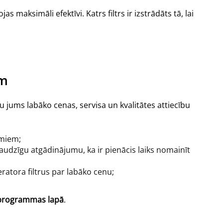
 maksimāli efektīvi. Katrs filtrs ir izstrādāts tā, lai
em
tu jums labāko cenas, servisa un kvalitātes attiecību
umiem;
audzīgu atgādinājumu, ka ir pienācis laiks nomainīt
eratora filtrus par labāko cenu;
 programmas lapā
.