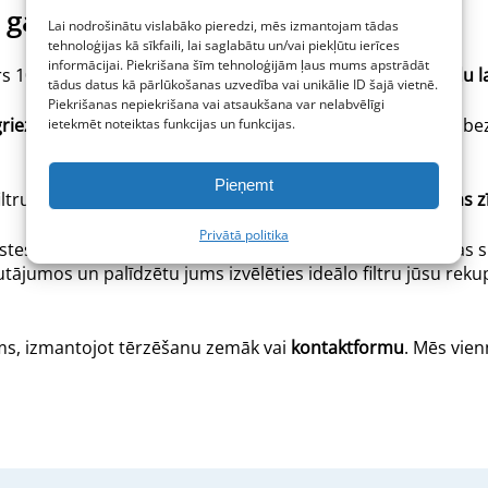
 garantija
Lai nodrošinātu vislabāko pieredzi, mēs izmantojam tādas
tehnoloģijas kā sīkfaili, lai saglabātu un/vai piekļūtu ierīces
informācijai. Piekrišana šīm tehnoloģijām ļaus mums apstrādāt
 100 €! Lielākā daļa pasūtījumu tiek
nosūtīti 24-48 stundu la
tādus datus kā pārlūkošanas uzvedība vai unikālie ID šajā vietnē.
Piekrišanas nepiekrišana vai atsaukšana var nelabvēlīgi
tgriezt jebkuru produktu un saņemt pilnu kompensāciju
– bez
ietekmēt noteiktas funkcijas un funkcijas.
Pieņemt
ru izvēli, kas ir saderīgi ar
visiem galvenajiem ventilācijas 
Privātā politika
istes veikals – mēs esam aizrautīgi tīra gaisa un ventilācija
jautājumos un palīdzētu jums izvēlēties ideālo filtru jūsu rek
mums, izmantojot tērzēšanu zemāk vai
kontaktformu
. Mēs vien