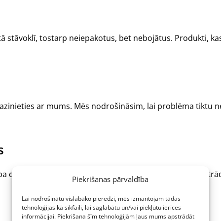
voklī, tostarp neiepakotus, bet nebojātus. Produkti, kas ir b
sazinieties ar mums. Mēs nodrošināsim, lai problēma tiktu ne
s
dienu laikā pārbaudīsim tās stāvokli. Atmaksa tiks apstrād
Piekrišanas pārvaldība
Lai nodrošinātu vislabāko pieredzi, mēs izmantojam tādas
tehnoloģijas kā sīkfaili, lai saglabātu un/vai piekļūtu ierīces
informācijai. Piekrišana šīm tehnoloģijām ļaus mums apstrādāt