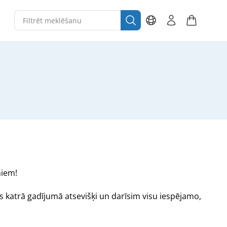
miem!
 katrā gadījumā atsevišķi un darīsim visu iespējamo,