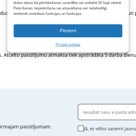
tādus datus kā pārlūkošanas uzvedība vai unikālie ID šajā vietnē.
Piekrišanas nepiekrišana vai atsaukšana var nelabvēlīgi
kādus preces. Mēs sniegsim jums atgriešanas informāciju un 
ietekmēt noteiktas funkcijas un funkcijas.
Pieņemt
Privātā politika
. Atcelto pasūtījumu atmaksa tiek apstrādāta 5 darba dienu 
irmajam pasūtījumam.
Jā, es vēlos saņemt jau