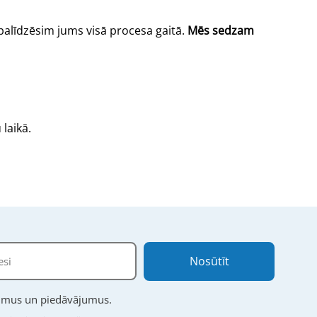
palīdzēsim jums visā procesa gaitā.
Mēs sedzam
laikā.
Nosūtīt
numus un piedāvājumus.