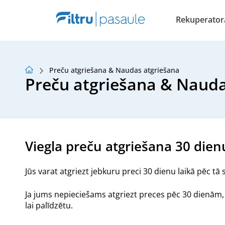
Rekuperatora 
Preču atgriešana & Naudas atgriešana
Par mums
Preču atgriešana & Nauda
Lojalitātes programma
Raksti
Viegla preču atgriešana 30 dien
Jūs varat atgriezt jebkuru preci 30 dienu laikā pēc 
Ja jums nepieciešams atgriezt preces pēc 30 dienām,
lai palīdzētu.