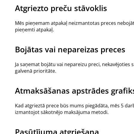
Atgriezto preču stāvoklis
Mēs pieņemam atpakaļ neizmantotas preces nebojātā stā
pieņemti atpakaļ.
Bojātas vai nepareizas preces
Ja saņemat bojātu vai nepareizu preci, nekavējoties 
galvenā prioritāte.
Atmaksāšanas apstrādes grafik
Kad atgrieztā prece būs mums piegādāta, mēs 5 darba 
izmantojot sākotnējo maksājuma metodi.
Pasūtījuma atgriešana