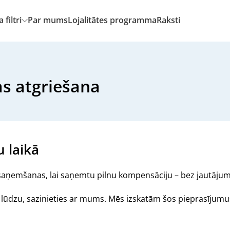
filtri
Par mums
Lojalitātes programma
Raksti
s atgriešana
u laikā
tā saņemšanas, lai saņemtu pilnu kompensāciju – bez jautāju
 lūdzu, sazinieties ar mums. Mēs izskatām šos pieprasījumus