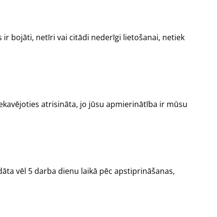
ojāti, netīri vai citādi nederīgi lietošanai, netiek
kavējoties atrisināta, jo jūsu apmierinātība ir mūsu
āta vēl 5 darba dienu laikā pēc apstiprināšanas,