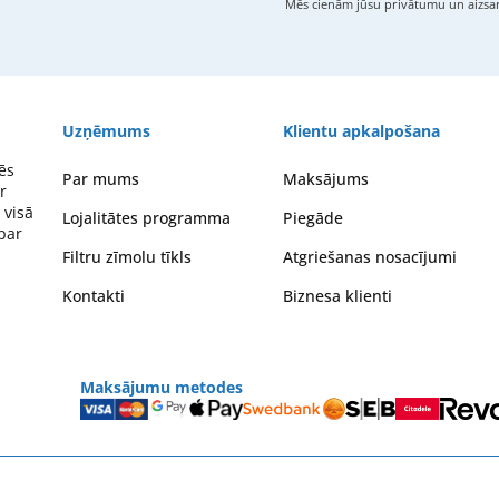
Mēs cienām jūsu privātumu un aizsar
Uzņēmums
Klientu apkalpošana
ēs
Par mums
Maksājums
r
 visā
Lojalitātes programma
Piegāde
 par
Filtru zīmolu tīkls
Atgriešanas nosacījumi
Kontakti
Biznesa klienti
Maksājumu metodes