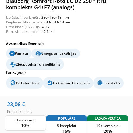
Blauberg Komfort Roto EC D2 250 filtru
komplekts G4+F7 (analogs)
Izplūdes filtra izmērs:
280x180x48 mm
Pieplūdes filtra izmērs:
280x180x48 mm
Filtra klase (EN779):
G4+F7
Filtru skaits komplektā:
2 filtri
Aizsardzības līmenis
Pamata
Smogs un baktērijas
Ziedputekšņi un pelējums
Funkcijas
ISO standarts
Lietošana 3-6 mēneši
Ražots ES
23,06
€
Komplekta cena
POPULĀRS
LABĀKĀ VĒRTĪBA
3 komplekti
10%
5 komplekti
10+ komplekti
15%
20%