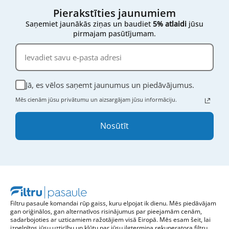
Pierakstīties jaunumiem
Saņemiet jaunākās ziņas un baudiet
5% atlaidi
jūsu
pirmajam pasūtījumam.
Jā, es vēlos saņemt jaunumus un piedāvājumus.
Mēs cienām jūsu privātumu un aizsargājam jūsu informāciju.
Nosūtīt
Filtru pasaule komandai rūp gaiss, kuru elpojat ik dienu. Mēs piedāvājam
gan oriģinālos, gan alternatīvos risinājumus par pieejamām cenām,
sadarbojoties ar uzticamiem ražotājiem visā Eiropā. Mēs esam šeit, lai
izpelnītos jūsu uzticību un kļūtu par jūsu ilgtermiņa rekuperatora filtru