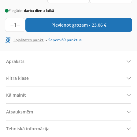
Piegāde:
darba dienu laikā
1
Pievienot grozam -
23,06
€
-
Lojalitātes punkti
Saņem
69
punktus
Apraksts
Filtra klase
Kā mainīt
Atsauksmēm
Tehniskā informācija