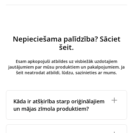
Nepieciešama palīdzība? Sāciet
šeit.
Esam apkopojuši atbildes uz visbiežāk uzdotajiem
jautājumiem par mūsu produktiem un pakalpojumiem. Ja
šeit neatrodat atbildi, lūdzu, sazinieties ar mums.
Kāda ir atšķirība starp oriģinālajiem
un mājas zīmola produktiem?
Oriģinālos filtrus
izgatavo ventilācijas iekārtas
oriģinālais zīmols vai tie tiek ražoti ventilācijas