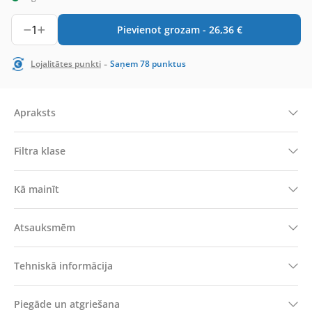
1
Pievienot grozam -
26,36
€
-
Lojalitātes punkti
Saņem
78
punktus
Apraksts
Filtra klase
Kā mainīt
Atsauksmēm
Tehniskā informācija
Piegāde un atgriešana