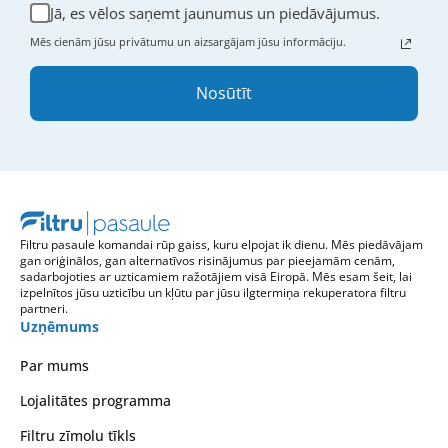
Jā, es vēlos saņemt jaunumus un piedāvājumus.
Mēs cienām jūsu privātumu un aizsargājam jūsu informāciju.
Nosūtīt
Filtru pasaule komandai rūp gaiss, kuru elpojat ik dienu. Mēs piedāvājam
gan oriģinālos, gan alternatīvos risinājumus par pieejamām cenām,
sadarbojoties ar uzticamiem ražotājiem visā Eiropā. Mēs esam šeit, lai
izpelnītos jūsu uzticību un kļūtu par jūsu ilgtermiņa rekuperatora filtru
partneri.
Uzņēmums
Par mums
Lojalitātes programma
Filtru zīmolu tīkls