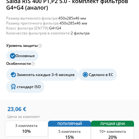
Salda RIS 400 P1,P2 5.0 - комплект фильтров
G4+G4 (аналог)
Размер вытяжного фильтра:
450x285x46 мм
Размер приточного фильтра:
450x285x46 мм
Класс фильтра (EN779):
G4+G4
Количество фильтров в комплекте:
2 фильтра
Уровень защиты
Основные
Особенности
Заменять каждые 3–6 месяцев
Сделано в ЕС
стандарт ISO
23,06
€
Цена за комплект
ПОПУЛЯРНЫЙ
ЛУЧШАЯ ЦЕНА
3 комплекта
10%
5 комплекта
10+ комплекта
15%
20%