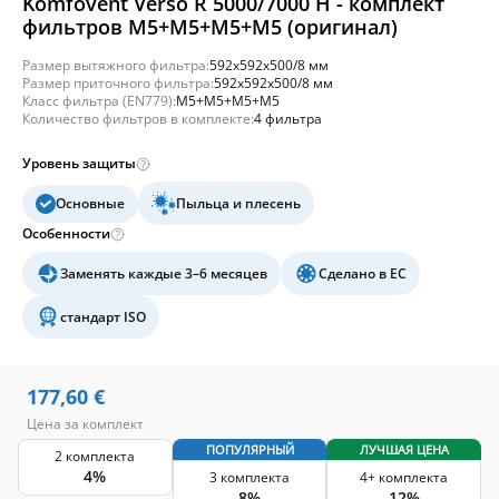
Komfovent Verso R 5000/7000 H - комплект
фильтров M5+M5+M5+M5 (оригинал)
Размер вытяжного фильтра:
592x592x500/8 мм
Размер приточного фильтра:
592x592x500/8 мм
Класс фильтра (EN779):
M5+M5+M5+M5
Количество фильтров в комплекте:
4 фильтра
Уровень защиты
Основные
Пыльца и плесень
Особенности
Заменять каждые 3–6 месяцев
Сделано в ЕС
стандарт ISO
177,60
€
Цена за комплект
ПОПУЛЯРНЫЙ
ЛУЧШАЯ ЦЕНА
2 комплекта
4%
3 комплекта
4+ комплекта
8%
12%