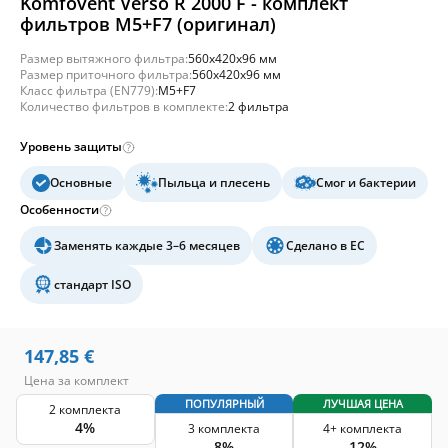
Komfovent Verso R 2000 F - комплект
фильтров M5+F7 (оригинал)
Размер вытяжного фильтра:
560x420x96 мм
Размер приточного фильтра:
560x420x96 мм
Класс фильтра (EN779):
M5+F7
Количество фильтров в комплекте:
2 фильтра
Уровень защиты
Основные
Пыльца и плесень
Смог и бактерии
Особенности
Заменять каждые 3–6 месяцев
Сделано в ЕС
стандарт ISO
147,85
€
Цена за комплект
ПОПУЛЯРНЫЙ
ЛУЧШАЯ ЦЕНА
2 комплекта
4%
3 комплекта
4+ комплекта
8%
12%