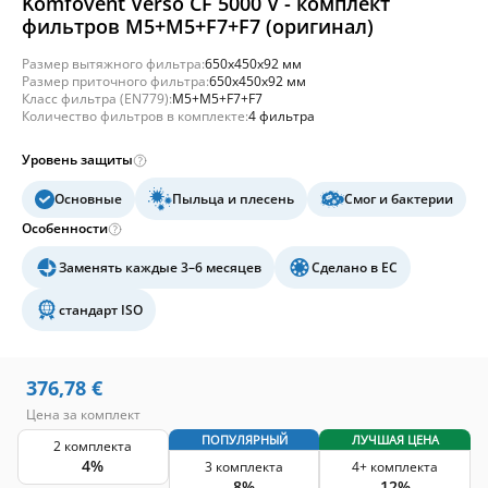
Komfovent Verso CF 5000 V - комплект
фильтров M5+M5+F7+F7 (оригинал)
Размер вытяжного фильтра:
650x450x92 мм
Размер приточного фильтра:
650x450x92 мм
Класс фильтра (EN779):
M5+M5+F7+F7
Количество фильтров в комплекте:
4 фильтра
Уровень защиты
Основные
Пыльца и плесень
Смог и бактерии
Особенности
Заменять каждые 3–6 месяцев
Сделано в ЕС
стандарт ISO
376,78
€
Цена за комплект
ПОПУЛЯРНЫЙ
ЛУЧШАЯ ЦЕНА
2 комплекта
4%
3 комплекта
4+ комплекта
8%
12%