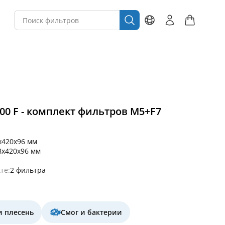
500 F - комплект фильтров M5+F7
x420x96 мм
8x420x96 мм
те:
2 фильтра
и плесень
Смог и бактерии