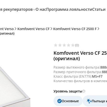
я рекуператоров
О нас
Программа лояльности
Статьи
nt Verso
Komfovent Verso CF
Komfovent Verso CF 2500 F
оригинал)
(0)
Komfovent Verso CF 2
(оригинал)
Размер вытяжного фильтра:
888
Размер приточного фильтра:
88
Класс фильтра (EN779):
M5+F7
Количество фильтров в комплек
Уровень защиты
Основные
Пыльца 