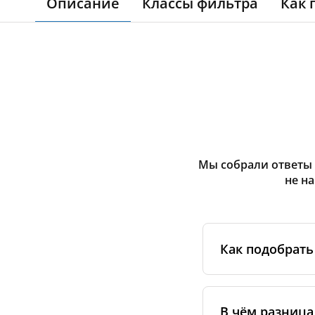
Описание
Классы фильтра
Как 
Мы собрали ответы 
не н
Как подобрать
Для начала опр
указана на накле
В чём разница