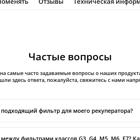
поменять
Отзывы
Техническая инфор
Частые вопросы
на самые часто задаваемые вопросы о наших продуктах
ашли здесь ответа, пожалуйста, свяжитесь с нами напр
 подходящий фильтр для моего рекуператора?
еделите
марку и модель
вашего рекуператора — эта инф
йке на самом устройстве или в руководстве. Если модель
 между фильтрами классов G3, G4, M5, M6, F7? К