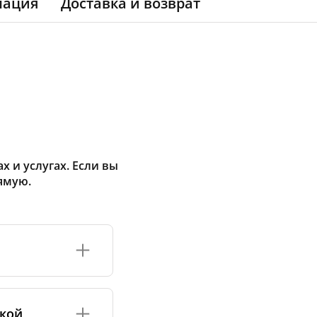
мация
Доставка и возврат
 и услугах. Если вы
ямую.
ормация обычно
 неизвестна,
акой