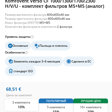
Komfovent Verso CF 1000/1300/1700/2300
H/V/U - комплект фильтров M5+M5 (аналог)
Размер вытяжного фильтра:
800x400x46 мм
Размер приточного фильтра:
800x400x46 мм
Класс фильтра (EN779):
M5+M5
Количество фильтров в комплекте:
2 фильтра
Уровень защиты
Основные
Пыльца и плесень
Особенности
Заменять каждые 3–6 месяцев
Сделано в ЕС
стандарт ISO
68,51
€
Цена за комплект
ПОПУЛЯРНЫЙ
ЛУЧШАЯ ЦЕНА
3 комплекта
10%
5 комплекта
10+ комплекта
15%
20%