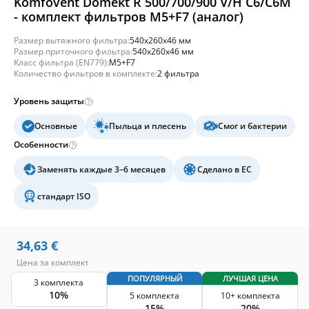
Komfovent Domekt R 500/700/900 V/H C6/C6M
- комплект фильтров M5+F7 (аналог)
Размер вытяжного фильтра:
540x260x46 мм
Размер приточного фильтра:
540x260x46 мм
Класс фильтра (EN779):
M5+F7
Количество фильтров в комплекте:
2 фильтра
Уровень защиты
Основные
Пыльца и плесень
Смог и бактерии
Особенности
Заменять каждые 3–6 месяцев
Сделано в ЕС
стандарт ISO
34,63
€
Цена за комплект
ПОПУЛЯРНЫЙ
ЛУЧШАЯ ЦЕНА
3 комплекта
10%
5 комплекта
10+ комплекта
15%
20%