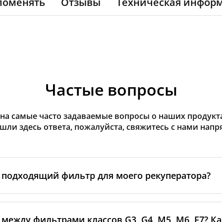
поменять
Отзывы
Техническая инфор
Частые вопросы
на самые часто задаваемые вопросы о наших продуктах
ашли здесь ответа, пожалуйста, свяжитесь с нами напр
 подходящий фильтр для моего рекуператора?
еделите
марку и модель
вашего рекуператора — эта инф
йке на самом устройстве или в руководстве. Если модель
 между фильтрами классов G3, G4, M5, M6, F7? К