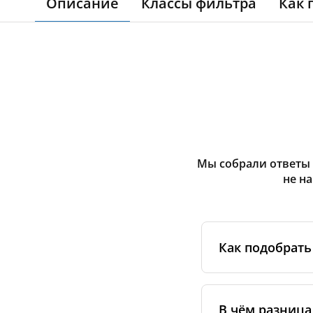
Описание
Классы фильтра
Как 
Мы собрали ответы 
не н
Как подобрать
Для начала опр
указана на накле
В чём разница