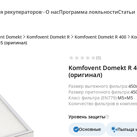
я рекуператоров
О нас
Программа лояльности
Статьи
nt Domekt
Komfovent Domekt R
Komfovent Domekt R 400
Ko
5 (оригинал)
(0)
Komfovent Domekt R 4
(оригинал)
Размер вытяжного фильтра:
450
Размер приточного фильтра:
45
Класс фильтра (EN779):
M5+M5
Количество фильтров в комплек
Уровень защиты
Основные
Пыльца 