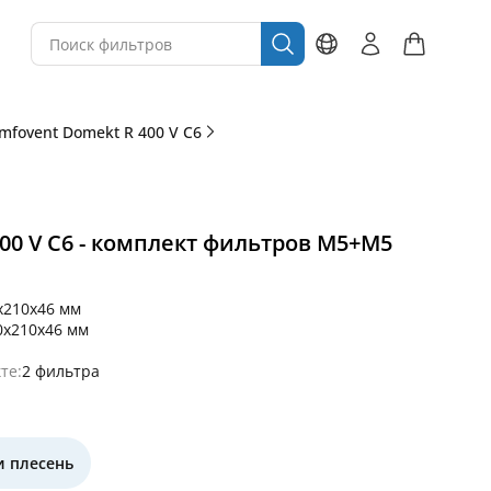
mfovent Domekt R 400 V C6
00 V C6 - комплект фильтров M5+M5
x210x46 мм
0x210x46 мм
те:
2 фильтра
и плесень