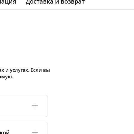
мация
Доставка и возврат
 и услугах. Если вы
ямую.
ормация обычно
 неизвестна,
акой