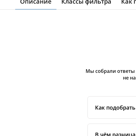
Описание
Классы фильтра
Как 
Мы собрали ответы 
не н
Как подобрать
Для начала опр
указана на накле
В чём разница