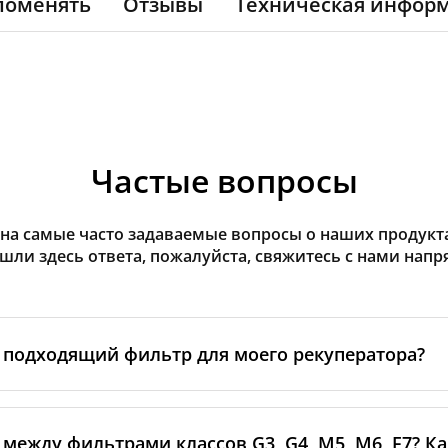
поменять
Отзывы
Техническая инфор
Частые вопросы
на самые часто задаваемые вопросы о наших продуктах
ашли здесь ответа, пожалуйста, свяжитесь с нами напр
 подходящий фильтр для моего рекуператора?
еделите
марку и модель
вашего рекуператора — эта инф
йке на самом устройстве или в руководстве. Если модель
 между фильтрами классов G3, G4, M5, M6, F7? К