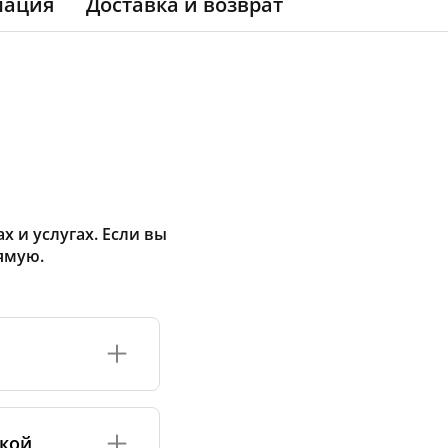
мация
Доставка и возврат
 и услугах. Если вы
ямую.
ормация обычно
 неизвестна,
акой