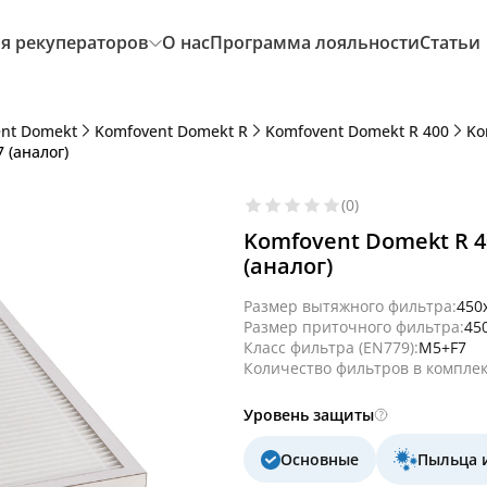
я рекуператоров
О нас
Программа лояльности
Статьи
nt Domekt
Komfovent Domekt R
Komfovent Domekt R 400
Ko
 (аналог)
(0)
Komfovent Domekt R 4
(аналог)
Размер вытяжного фильтра:
450
Размер приточного фильтра:
45
Класс фильтра (EN779):
M5+F7
Количество фильтров в комплек
Уровень защиты
Основные
Пыльца 