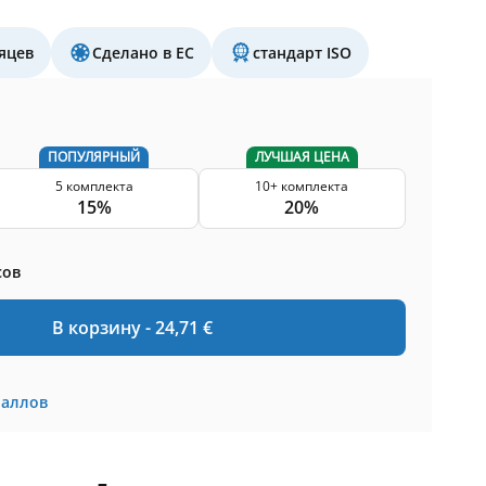
яцев
Сделано в ЕС
стандарт ISO
ПОПУЛЯРНЫЙ
ЛУЧШАЯ ЦЕНА
5 комплекта
10+ комплекта
15%
20%
сов
В корзину -
24,71
€
баллов