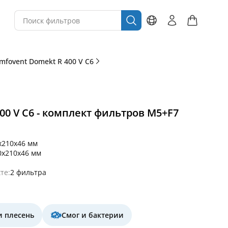
mfovent Domekt R 400 V C6
00 V C6 - комплект фильтров M5+F7
x210x46 мм
0x210x46 мм
те:
2 фильтра
и плесень
Смог и бактерии