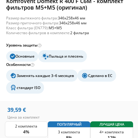
Komfovent Domekt R 400 F C6M - комплект
фильтров M5+M5 (оригинал)
Размер вытяжного фильтра:
346x258x46 мм
Размер приточного фильтра:
346x258x46 мм
Класс фильтра (EN779):
M5+M5
Количество фильтров в комплекте:
2 фильтра
Уровень защиты
Основные
Пыльца и плесень
Особенности
Заменять каждые 3–6 месяцев
Сделано в ЕС
стандарт ISO
39,59
€
Цена за комплект
ПОПУЛЯРНЫЙ
ЛУЧШАЯ ЦЕНА
2 комплекта
4%
3 комплекта
4+ комплекта
8%
12%