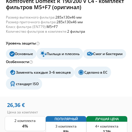
Komfovent Domekt R 190/200 V C4 - комплект
фильтров M5+F7 (оригинал)
Размер вытяжного фильтра:
285x130x46 мм
Размер приточного фильтра:
285x130x46 мм
Класс фильтра (EN779):
M5+F7
Количество фильтров в комплекте:
2 фильтра
Уровень защиты
Основные
Пыльца и плесень
Смог и бактерии
Особенности
Заменять каждые 3–6 месяцев
Сделано в ЕС
стандарт ISO
26,36
€
Цена за комплект
ПОПУЛЯРНЫЙ
ЛУЧШАЯ ЦЕНА
2 комплекта
4%
3 комплекта
4+ комплекта
8%
12%