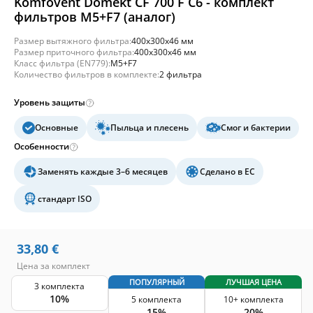
Komfovent Domekt CF 700 F C6 - комплект
фильтров M5+F7 (аналог)
Размер вытяжного фильтра:
400x300x46 мм
Размер приточного фильтра:
400x300x46 мм
Класс фильтра (EN779):
M5+F7
Количество фильтров в комплекте:
2 фильтра
Уровень защиты
Основные
Пыльца и плесень
Смог и бактерии
Особенности
Заменять каждые 3–6 месяцев
Сделано в ЕС
стандарт ISO
33,80
€
Цена за комплект
ПОПУЛЯРНЫЙ
ЛУЧШАЯ ЦЕНА
3 комплекта
10%
5 комплекта
10+ комплекта
15%
20%