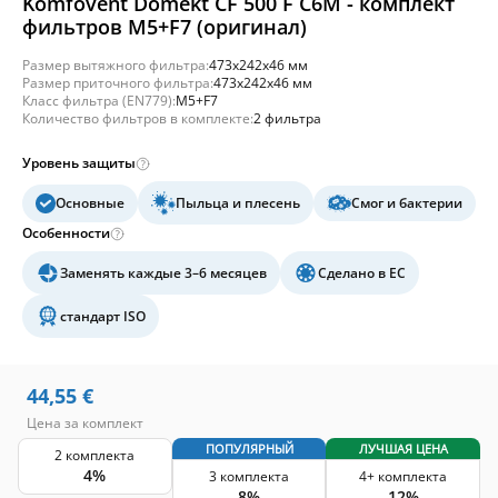
Komfovent Domekt CF 500 F C6M - комплект
фильтров M5+F7 (оригинал)
Размер вытяжного фильтра:
473x242x46 мм
Размер приточного фильтра:
473x242x46 мм
Класс фильтра (EN779):
M5+F7
Количество фильтров в комплекте:
2 фильтра
Уровень защиты
Основные
Пыльца и плесень
Смог и бактерии
Особенности
Заменять каждые 3–6 месяцев
Сделано в ЕС
стандарт ISO
44,55
€
Цена за комплект
ПОПУЛЯРНЫЙ
ЛУЧШАЯ ЦЕНА
2 комплекта
4%
3 комплекта
4+ комплекта
8%
12%