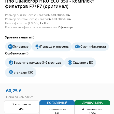
Itho Daalderop HRU ECO 350 - комплект
фильтров F7+F7 (оригинал)
Размер вытяжного фильтра:
400x130x20 мм
Размер приточного фильтра:
400x130x20 мм
Класс фильтра (EN779):
F7+F7
Количество фильтров в комплекте:
2 фильтра
Уровень защиты
Основные
Пыльца и плесень
Смог и бактерии
Особенности
Заменять каждые 3–6 месяцев
Сделано в ЕС
стандарт ISO
60,25
€
Цена за комплект
ПОПУЛЯРНЫЙ
ЛУЧШАЯ ЦЕНА
2 комплекта
4%
3 комплекта
4+ комплекта
8%
12%