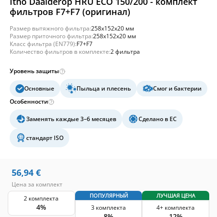
Itho Daalderop HRU ECO 150/200 - комплект
фильтров F7+F7 (оригинал)
Размер вытяжного фильтра:
258x152x20 мм
Размер приточного фильтра:
258x152x20 мм
Класс фильтра (EN779):
F7+F7
Количество фильтров в комплекте:
2 фильтра
Уровень защиты
Основные
Пыльца и плесень
Смог и бактерии
Особенности
Заменять каждые 3–6 месяцев
Сделано в ЕС
стандарт ISO
56,94
€
Цена за комплект
ПОПУЛЯРНЫЙ
ЛУЧШАЯ ЦЕНА
2 комплекта
4%
3 комплекта
4+ комплекта
8%
12%