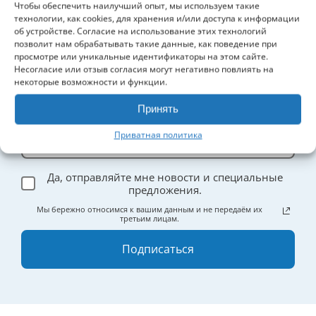
Чтобы обеспечить наилучший опыт, мы используем такие
технологии, как cookies, для хранения и/или доступа к информации
Доставка и возврат
об устройстве. Согласие на использование этих технологий
позволит нам обрабатывать такие данные, как поведение при
просмотре или уникальные идентификаторы на этом сайте.
Несогласие или отзыв согласия могут негативно повлиять на
Будьте в курсе!
некоторые возможности и функции.
Подпишитесь на обновления и получите в подарок
5%
скидку
на первый заказ.
Принять
Приватная политика
Да, отправляйте мне новости и специальные
предложения.
Мы бережно относимся к вашим данным и не передаём их
третьим лицам.
Подписаться