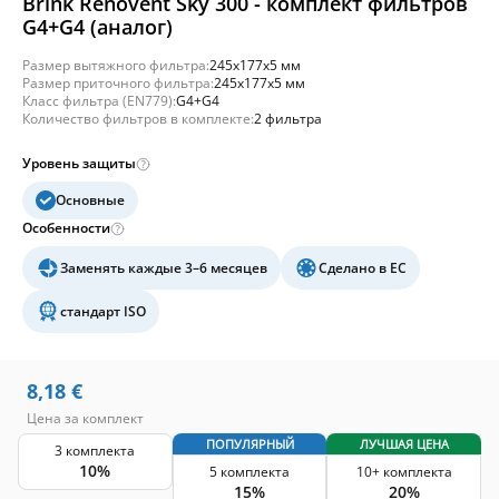
Brink Renovent Sky 300 - комплект фильтров
G4+G4 (аналог)
Размер вытяжного фильтра:
245x177x5 мм
Размер приточного фильтра:
245x177x5 мм
Класс фильтра (EN779):
G4+G4
Количество фильтров в комплекте:
2 фильтра
Уровень защиты
Основные
Особенности
Заменять каждые 3–6 месяцев
Сделано в ЕС
стандарт ISO
8,18
€
Цена за комплект
ПОПУЛЯРНЫЙ
ЛУЧШАЯ ЦЕНА
3 комплекта
10%
5 комплекта
10+ комплекта
15%
20%