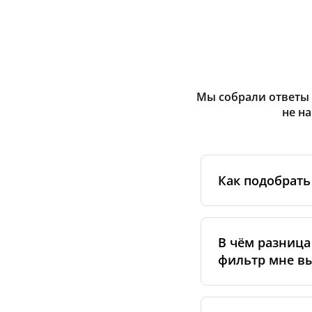
Мы собрали ответы 
не н
Как подобрать
Для начала опр
указана на накле
В чём разница
снимите старый 
фильтр мне в
выполнить поиск
характеристики.
фильтра или уст
Класс фильтра п