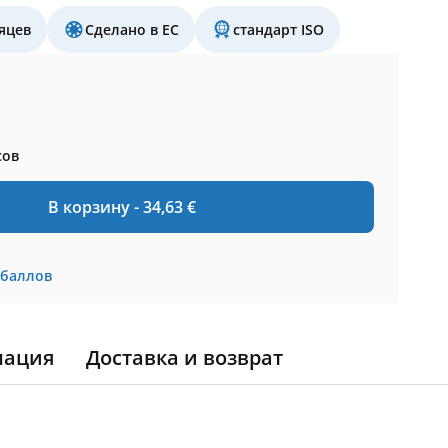
яцев
Сделано в ЕС
стандарт ISO
сов
В корзину -
34,63
€
баллов
мация
Доставка и возврат