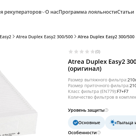
я рекуператоров
О нас
Программа лояльности
Статьи
 Easy2
Atrea Duplex Easy2 300/500
Atrea Duplex Easy2 300/500
(0)
Atrea Duplex Easy2 30
(оригинал)
Размер вытяжного фильтра:
210
Размер приточного фильтра:
21
Класс фильтра (EN779):
F7+F7
Количество фильтров в комплек
Уровень защиты
Основные
Пыльца 
Особенности