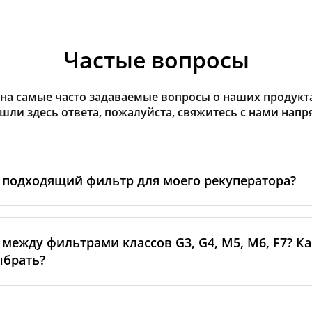
Частые вопросы
на самые часто задаваемые вопросы о наших продуктах
ашли здесь ответа, пожалуйста, свяжитесь с нами напр
 подходящий фильтр для моего рекуператора?
еделите
марку и модель
вашего рекуператора — эта инф
йке на самом устройстве или в руководстве. Если модель
 между фильтрами классов G3, G4, M5, M6, F7? К
фильтр и измерьте его
длину, ширину и высоту
. По эти
ыбрать?
 на нашем сайте — в карточках товаров указаны точны
 Если сомневаетесь, просто свяжитесь с нами: пришлите
ройства
, и мы поможем подобрать подходящий вариант.
оказывает, какие по размеру частицы он способен задер