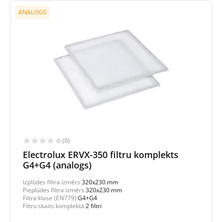
ANALOGS
(0)
Electrolux ERVX-350 filtru komplekts
G4+G4 (analogs)
Izplūdes filtra izmērs:
320x230 mm
Pieplūdes filtra izmērs:
320x230 mm
Filtra klase (EN779):
G4+G4
Filtru skaits komplektā:
2 filtri