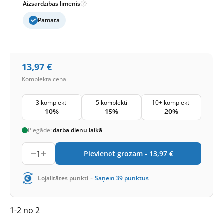
Aizsardzības līmenis
Pamata
13,97
€
Komplekta cena
3 komplekti
5 komplekti
10+ komplekti
10%
15%
20%
Piegāde:
darba dienu laikā
1
Pievienot grozam -
13,97
€
-
Lojalitātes punkti
Saņem
39
punktus
1-2 no 2