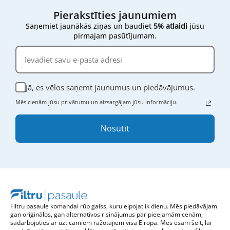
Pierakstīties jaunumiem
Saņemiet jaunākās ziņas un baudiet
5% atlaidi
jūsu
pirmajam pasūtījumam.
Jā, es vēlos saņemt jaunumus un piedāvājumus.
Mēs cienām jūsu privātumu un aizsargājam jūsu informāciju.
Nosūtīt
Filtru pasaule komandai rūp gaiss, kuru elpojat ik dienu. Mēs piedāvājam
gan oriģinālos, gan alternatīvos risinājumus par pieejamām cenām,
sadarbojoties ar uzticamiem ražotājiem visā Eiropā. Mēs esam šeit, lai