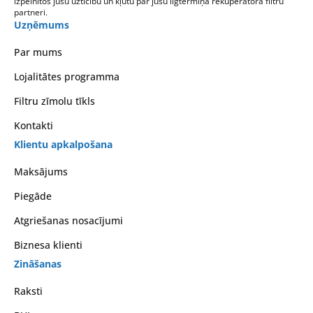
izpelnītos jūsu uzticību un kļūtu par jūsu ilgtermiņa rekuperatora filtru
partneri.
Uzņēmums
Par mums
Lojalitātes programma
Filtru zīmolu tīkls
Kontakti
Klientu apkalpošana
Maksājums
Piegāde
Atgriešanas nosacījumi
Biznesa klienti
Zināšanas
Raksti