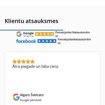
Klientu atsauksmes
Pamatojoties
14
atsauksmēm
uz
Pamatojoties
4
atsauksmēm
uz
Ātra piegade un laba cena
Aigars Šveicars
Google pārskatīt