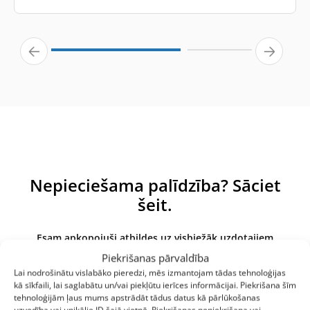
Nepieciešama palīdzība? Sāciet
šeit.
Esam apkopojuši atbildes uz visbiežāk uzdotajiem
jautājumiem par mūsu produktiem un pakalpojumiem. Ja
Piekrišanas pārvaldība
šeit neatrodat atbildi, lūdzu, sazinieties ar mums.
Lai nodrošinātu vislabāko pieredzi, mēs izmantojam tādas tehnoloģijas
kā sīkfaili, lai saglabātu un/vai piekļūtu ierīces informācijai. Piekrišana šīm
tehnoloģijām ļaus mums apstrādāt tādus datus kā pārlūkošanas
uzvedība vai unikālie ID šajā vietnē. Piekrišanas nepiekrišana vai