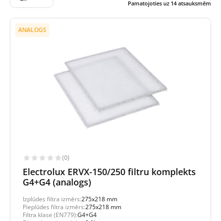
Pamatojoties uz
14
atsauksmēm
ANALOGS
(0)
Electrolux ERVX-150/250 filtru komplekts
G4+G4 (analogs)
Izplūdes filtra izmērs:
275x218 mm
Pieplūdes filtra izmērs:
275x218 mm
Filtra klase (EN779):
G4+G4