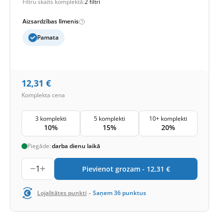
Filtru skaits komplektā:
2 filtri
Aizsardzības līmenis
Pamata
12,31
€
Komplekta cena
3 komplekti
5 komplekti
10+ komplekti
10%
15%
20%
Piegāde:
darba dienu laikā
1
Pievienot grozam -
12,31
€
-
Lojalitātes punkti
Saņem
36
punktus