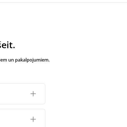
eit.
tiem un pakalpojumiem.
oti ventilācijas
e atbilst zīmola