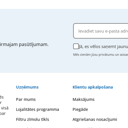
irmajam pasūtījumam.
Jā, es vēlos saņemt jau
Mēs cienām jūsu privātumu un aizsar
Uzņēmums
Klientu apkalpošana
ēs
Par mums
Maksājums
r
 visā
Lojalitātes programma
Piegāde
 par
Filtru zīmolu tīkls
Atgriešanas nosacījumi