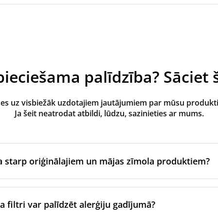
ieciešama palīdzība? Sāciet š
des uz visbiežāk uzdotajiem jautājumiem par mūsu produk
Ja šeit neatrodat atbildi, lūdzu, sazinieties ar mums.
ba starp oriģinālajiem un mājas zīmola produktiem?
zgatavo ventilācijas iekārtas oriģinālais zīmols vai tie tiek raž
jam zīmolam, izmantojot sertificētus ražošanas partnerus. Ti
 filtri var palīdzēt alerģiju gadījumā?
nas un iepakošanas standartiem.