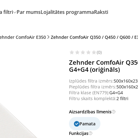
filtri
Par mums
Lojalitātes programma
Raksti
ehnder ComfoAir E350
Zehnder ComfoAir Q350 / Q450 / Q600 / E3
(0)
Zehnder ComfoAir Q350 
G4+G4 (oriģināls)
Izplūdes filtra izmērs:
500x160x2
Pieplūdes filtra izmērs:
500x160x
Filtra klase (EN779):
G4+G4
Filtru skaits komplektā:
2 filtri
Aizsardzības līmenis
Pamata
Funkcijas