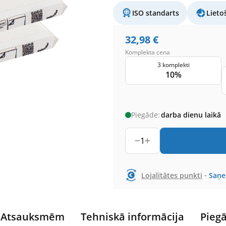
ISO standarts
Lieto
32,98
€
Komplekta cena
3 komplekti
10%
Piegāde:
darba dienu laikā
1
-
Lojalitātes punkti
Saņ
Atsauksmēm
Tehniskā informācija
Pieg