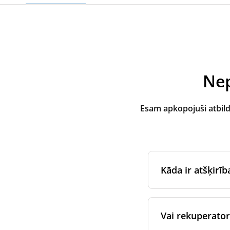
Nep
Esam apkopojuši atbil
Kāda ir atšķirī
Oriģinālos filtrus
i
iekārtas oriģināla
Vai rekuperatora
īpašajiem ražoša