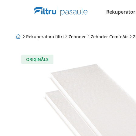
Rekuperatora 
Rekuperatora filtri
Zehnder
Zehnder ComfoAir
Z
Par mums
Lojalitātes programma
Raksti
ORIĢINĀLS