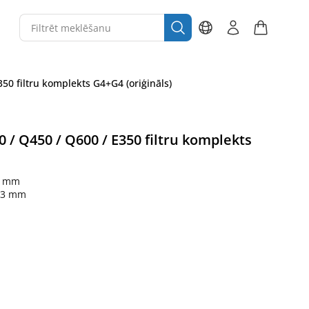
50 filtru komplekts G4+G4 (oriģināls)
/ Q450 / Q600 / E350 filtru komplekts
3 mm
23 mm