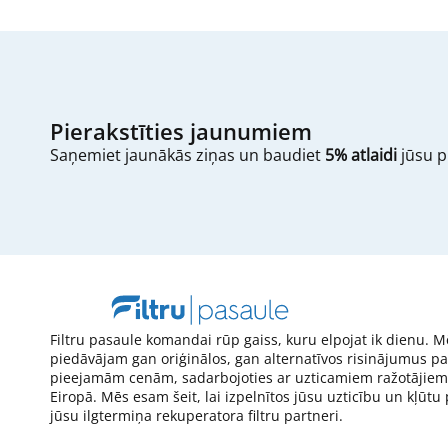
Pierakstīties jaunumiem
Saņemiet jaunākās ziņas un baudiet
5% atlaidi
jūsu p
Filtru pasaule komandai rūp gaiss, kuru elpojat ik dienu. M
piedāvājam gan oriģinālos, gan alternatīvos risinājumus pa
pieejamām cenām, sadarbojoties ar uzticamiem ražotājiem
Eiropā. Mēs esam šeit, lai izpelnītos jūsu uzticību un kļūtu
jūsu ilgtermiņa rekuperatora filtru partneri.