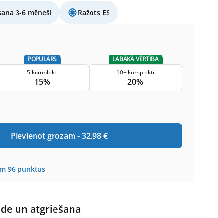
šana 3-6 mēneši
Ražots ES
POPULĀRS
LABĀKĀ VĒRTĪBA
5 komplekti
10+ komplekti
15%
20%
Pievienot grozam -
32,98
€
em
96
punktus
āde un atgriešana