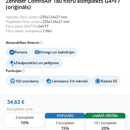
Zehnder ComfoAir 180 filtru komplekts G4+F7
(oriģināls)
Izplūdes filtra izmērs:
235x124x27 mm
Pieplūdes filtra izmērs:
235x124x27 mm
Filtra klase (EN779):
G4+F7
Filtru skaits komplektā:
2 filtri
Aizsardzības līmenis
Pamata
Smogs un baktērijas
Ziedputekšņi un pelējums
Funkcijas
ISO standarts
Lietošana 3-6 mēneši
Ražots ES
34,63
€
Komplekta cena
POPULĀRS
LABĀKĀ VĒRTĪBA
3 komplekti
10%
5 komplekti
10+ komplekti
15%
20%