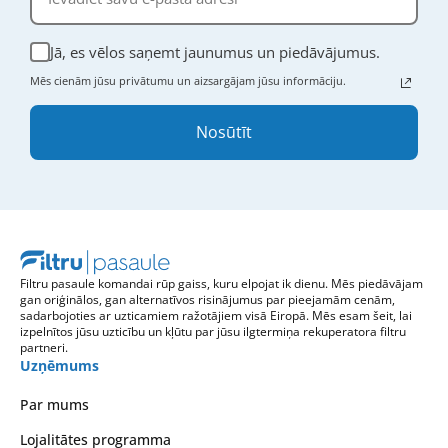
Jā, es vēlos saņemt jaunumus un piedāvājumus.
Mēs cienām jūsu privātumu un aizsargājam jūsu informāciju.
Nosūtīt
Filtru pasaule komandai rūp gaiss, kuru elpojat ik dienu. Mēs piedāvājam
gan oriģinālos, gan alternatīvos risinājumus par pieejamām cenām,
sadarbojoties ar uzticamiem ražotājiem visā Eiropā. Mēs esam šeit, lai
izpelnītos jūsu uzticību un kļūtu par jūsu ilgtermiņa rekuperatora filtru
partneri.
Uzņēmums
Par mums
Lojalitātes programma