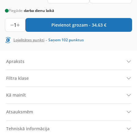
Piegāde:
darba dienu laikā
1
Pievienot grozam -
34,63
€
-
Lojalitātes punkti
Saņem
102
punktus
Apraksts
Filtra klase
Kā mainīt
Atsauksmēm
Tehniskā informācija