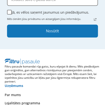
Jā, es vēlos saņemt jaunumus un piedāvājumus.
Mēs cienām jūsu privātumu un aizsargājam jūsu informāciju.
Nosūtīt
Filtru pasaule komandai rūp gaiss, kuru elpojat ik dienu. Mēs piedāvājam
gan oriģinālos, gan alternatīvos risinājumus par pieejamām cenām,
sadarbojoties ar uzticamiem ražotājiem visā Eiropā. Mēs esam šeit, lai
izpelnītos jūsu uzticību un kļūtu par jūsu ilgtermiņa rekuperatora filtru
partneri.
Uzņēmums
Par mums
Lojalitātes programma