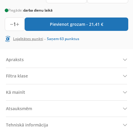
Piegāde:
darba dienu laikā
1
Pievienot grozam -
21,41
€
-
Lojalitātes punkti
Saņem
63
punktus
Apraksts
Filtra klase
Kā mainīt
Atsauksmēm
Tehniskā informācija