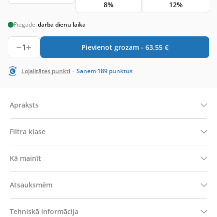
8%
12%
Piegāde:
darba dienu laikā
1
Pievienot grozam -
63,55
€
-
Lojalitātes punkti
Saņem
189
punktus
Apraksts
Filtra klase
Kā mainīt
Atsauksmēm
Tehniskā informācija