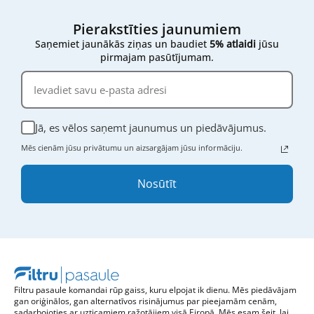
Pierakstīties jaunumiem
Saņemiet jaunākās ziņas un baudiet
5% atlaidi
jūsu
pirmajam pasūtījumam.
Jā, es vēlos saņemt jaunumus un piedāvājumus.
Mēs cienām jūsu privātumu un aizsargājam jūsu informāciju.
Nosūtīt
Filtru pasaule komandai rūp gaiss, kuru elpojat ik dienu. Mēs piedāvājam
gan oriģinālos, gan alternatīvos risinājumus par pieejamām cenām,
sadarbojoties ar uzticamiem ražotājiem visā Eiropā. Mēs esam šeit, lai