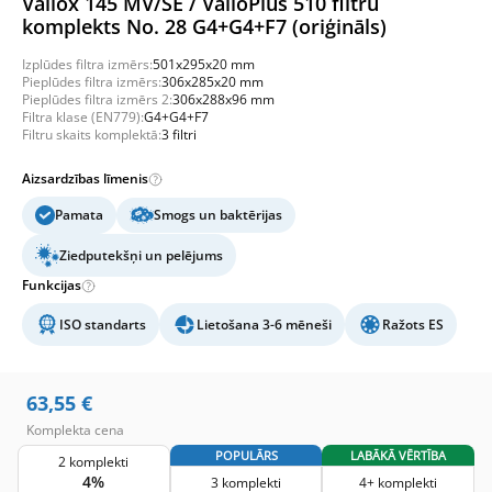
Vallox 145 MV/SE / ValloPlus 510 filtru
komplekts No. 28 G4+G4+F7 (oriģināls)
Izplūdes filtra izmērs:
501x295x20 mm
Pieplūdes filtra izmērs:
306x285x20 mm
Pieplūdes filtra izmērs 2:
306x288x96 mm
Filtra klase (EN779):
G4+G4+F7
Filtru skaits komplektā:
3 filtri
Aizsardzības līmenis
Pamata
Smogs un baktērijas
Ziedputekšņi un pelējums
Funkcijas
ISO standarts
Lietošana 3-6 mēneši
Ražots ES
63,55
€
Komplekta cena
POPULĀRS
LABĀKĀ VĒRTĪBA
2 komplekti
4%
3 komplekti
4+ komplekti