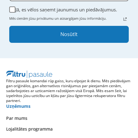
Jā, es vēlos saņemt jaunumus un piedāvājumus.
Mēs cienām jūsu privātumu un aizsargājam jūsu informāciju.
Nosūtīt
Filtru pasaule komandai rūp gaiss, kuru elpojat ik dienu. Mēs piedāvājam
gan oriģinālos, gan alternatīvos risinājumus par pieejamām cenām,
sadarbojoties ar uzticamiem ražotājiem visā Eiropā. Mēs esam šeit, lai
izpelnītos jūsu uzticību un kļūtu par jūsu ilgtermiņa rekuperatora filtru
partneri.
Uzņēmums
Par mums
Lojalitātes programma