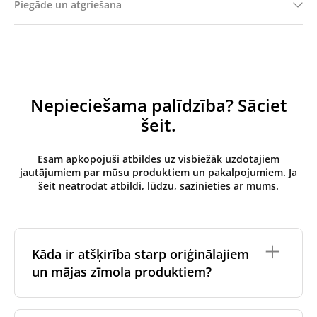
Piegāde un atgriešana
Nepieciešama palīdzība? Sāciet
šeit.
Esam apkopojuši atbildes uz visbiežāk uzdotajiem
jautājumiem par mūsu produktiem un pakalpojumiem. Ja
šeit neatrodat atbildi, lūdzu, sazinieties ar mums.
Kāda ir atšķirība starp oriģinālajiem
un mājas zīmola produktiem?
Oriģinālos filtrus
izgatavo ventilācijas iekārtas