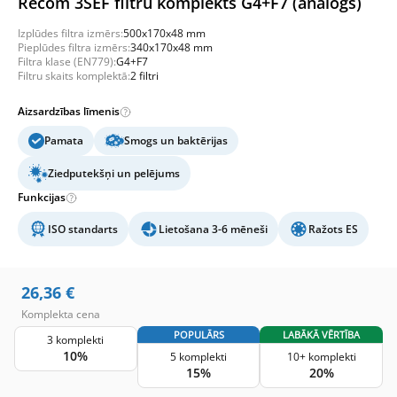
Recom 3SEF filtru komplekts G4+F7 (analogs)
Izplūdes filtra izmērs:
500x170x48 mm
Pieplūdes filtra izmērs:
340x170x48 mm
Filtra klase (EN779):
G4+F7
Filtru skaits komplektā:
2 filtri
Aizsardzības līmenis
Pamata
Smogs un baktērijas
Ziedputekšņi un pelējums
Funkcijas
ISO standarts
Lietošana 3-6 mēneši
Ražots ES
26,36
€
Komplekta cena
POPULĀRS
LABĀKĀ VĒRTĪBA
3 komplekti
10%
5 komplekti
10+ komplekti
15%
20%