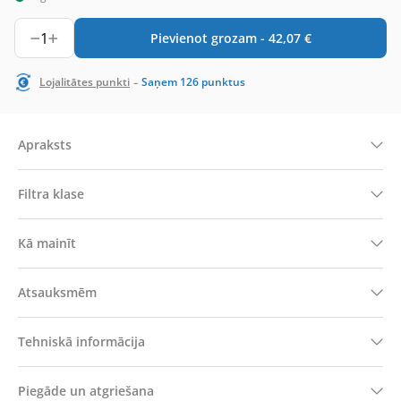
1
Pievienot grozam -
42,07
€
-
Lojalitātes punkti
Saņem
126
punktus
Apraksts
Filtra klase
Kā mainīt
Atsauksmēm
Tehniskā informācija
Piegāde un atgriešana