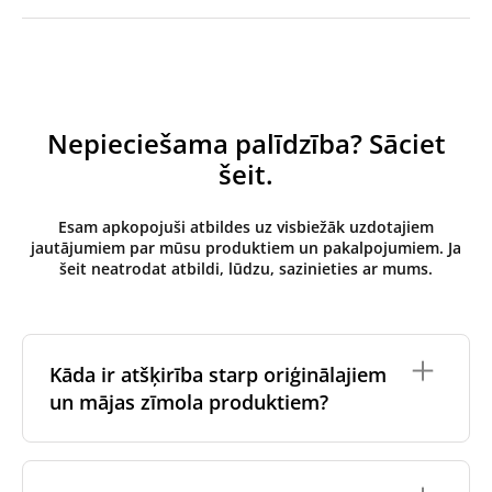
Nepieciešama palīdzība? Sāciet
šeit.
Esam apkopojuši atbildes uz visbiežāk uzdotajiem
jautājumiem par mūsu produktiem un pakalpojumiem. Ja
šeit neatrodat atbildi, lūdzu, sazinieties ar mums.
Kāda ir atšķirība starp oriģinālajiem
un mājas zīmola produktiem?
Oriģinālos filtrus
izgatavo ventilācijas iekārtas
oriģinālais zīmols vai tie tiek ražoti ventilācijas