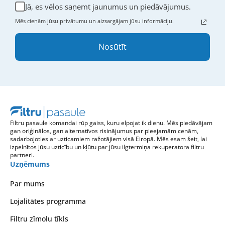
Jā, es vēlos saņemt jaunumus un piedāvājumus.
Mēs cienām jūsu privātumu un aizsargājam jūsu informāciju.
Nosūtīt
Filtru pasaule komandai rūp gaiss, kuru elpojat ik dienu. Mēs piedāvājam
gan oriģinālos, gan alternatīvos risinājumus par pieejamām cenām,
sadarbojoties ar uzticamiem ražotājiem visā Eiropā. Mēs esam šeit, lai
izpelnītos jūsu uzticību un kļūtu par jūsu ilgtermiņa rekuperatora filtru
partneri.
Uzņēmums
Par mums
Lojalitātes programma
Filtru zīmolu tīkls