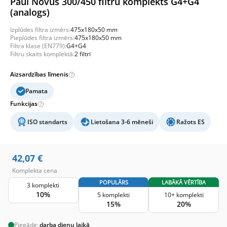
Paul Novus 300/450 filtru komplekts G4+G4
(analogs)
Izplūdes filtra izmērs:
475x180x50 mm
Pieplūdes filtra izmērs:
475x180x50 mm
Filtra klase (EN779):
G4+G4
Filtru skaits komplektā:
2 filtri
Aizsardzības līmenis
Pamata
Funkcijas
ISO standarts
Lietošana 3-6 mēneši
Ražots ES
42,07
€
Komplekta cena
POPULĀRS
LABĀKĀ VĒRTĪBA
3 komplekti
10%
5 komplekti
10+ komplekti
15%
20%
Piegāde:
darba dienu laikā