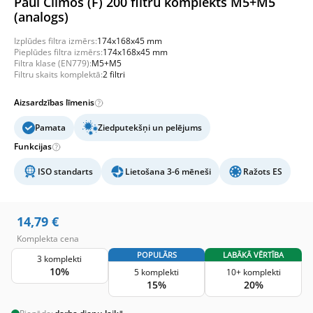
Paul Climos (F) 200 filtru komplekts M5+M5
(analogs)
Izplūdes filtra izmērs:
174x168x45 mm
Pieplūdes filtra izmērs:
174x168x45 mm
Filtra klase (EN779):
M5+M5
Filtru skaits komplektā:
2 filtri
Aizsardzības līmenis
Pamata
Ziedputekšņi un pelējums
Funkcijas
ISO standarts
Lietošana 3-6 mēneši
Ražots ES
14,79
€
Komplekta cena
POPULĀRS
LABĀKĀ VĒRTĪBA
3 komplekti
10%
5 komplekti
10+ komplekti
15%
20%