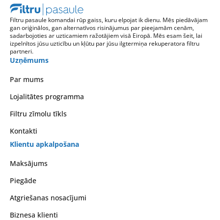
Filtru pasaule komandai rūp gaiss, kuru elpojat ik dienu. Mēs piedāvājam
gan oriģinālos, gan alternatīvos risinājumus par pieejamām cenām,
sadarbojoties ar uzticamiem ražotājiem visā Eiropā. Mēs esam šeit, lai
izpelnītos jūsu uzticību un kļūtu par jūsu ilgtermiņa rekuperatora filtru
partneri.
Uzņēmums
Par mums
Lojalitātes programma
Filtru zīmolu tīkls
Kontakti
Klientu apkalpošana
Maksājums
Piegāde
Atgriešanas nosacījumi
Biznesa klienti