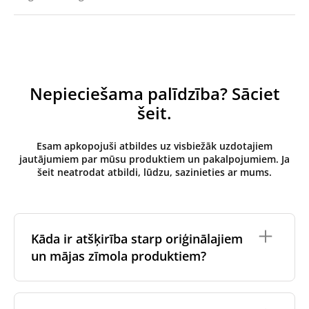
Nepieciešama palīdzība? Sāciet
šeit.
Esam apkopojuši atbildes uz visbiežāk uzdotajiem
jautājumiem par mūsu produktiem un pakalpojumiem. Ja
šeit neatrodat atbildi, lūdzu, sazinieties ar mums.
Kāda ir atšķirība starp oriģinālajiem
un mājas zīmola produktiem?
Oriģinālos filtrus
izgatavo ventilācijas iekārtas