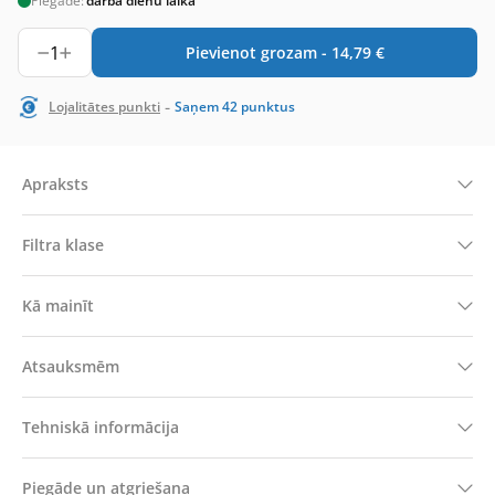
Piegāde:
darba dienu laikā
1
Pievienot grozam -
14,79
€
-
Lojalitātes punkti
Saņem
42
punktus
Apraksts
Filtra klase
Kā mainīt
Atsauksmēm
Tehniskā informācija
Piegāde un atgriešana