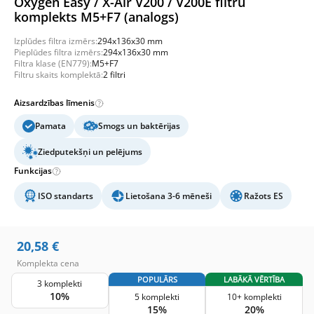
Oxygen Easy / X-Air V200 / V200E filtru
komplekts M5+F7 (analogs)
Izplūdes filtra izmērs:
294x136x30 mm
Pieplūdes filtra izmērs:
294x136x30 mm
Filtra klase (EN779):
M5+F7
Filtru skaits komplektā:
2 filtri
Aizsardzības līmenis
Pamata
Smogs un baktērijas
Ziedputekšņi un pelējums
Funkcijas
ISO standarts
Lietošana 3-6 mēneši
Ražots ES
20,58
€
Komplekta cena
POPULĀRS
LABĀKĀ VĒRTĪBA
3 komplekti
10%
5 komplekti
10+ komplekti
15%
20%