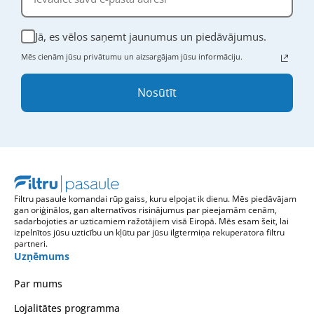
Jā, es vēlos saņemt jaunumus un piedāvājumus.
Mēs cienām jūsu privātumu un aizsargājam jūsu informāciju.
Nosūtīt
Filtru pasaule komandai rūp gaiss, kuru elpojat ik dienu. Mēs piedāvājam
gan oriģinālos, gan alternatīvos risinājumus par pieejamām cenām,
sadarbojoties ar uzticamiem ražotājiem visā Eiropā. Mēs esam šeit, lai
izpelnītos jūsu uzticību un kļūtu par jūsu ilgtermiņa rekuperatora filtru
partneri.
Uzņēmums
Par mums
Lojalitātes programma