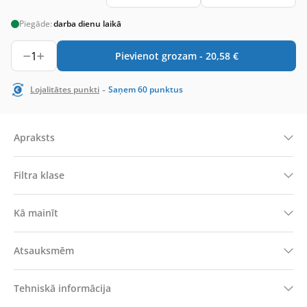
Piegāde:
darba dienu laikā
1
Pievienot grozam -
20,58
€
-
Lojalitātes punkti
Saņem
60
punktus
Apraksts
Filtra klase
Kā mainīt
Atsauksmēm
Tehniskā informācija