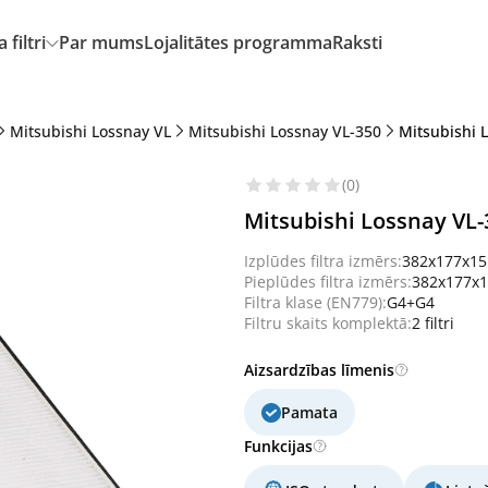
filtri
Par mums
Lojalitātes programma
Raksti
Mitsubishi Lossnay VL
Mitsubishi Lossnay VL-350
Mitsubishi L
(0)
Mitsubishi Lossnay VL-3
Izplūdes filtra izmērs:
382x177x1
Pieplūdes filtra izmērs:
382x177x
Filtra klase (EN779):
G4+G4
Filtru skaits komplektā:
2 filtri
Aizsardzības līmenis
Pamata
Funkcijas