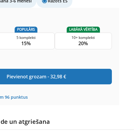
šana 3-6 mēneši
Ražots ES
POPULĀRS
LABĀKĀ VĒRTĪBA
5 komplekti
10+ komplekti
15%
20%
Pievienot grozam -
32,98
€
em
96
punktus
āde un atgriešana