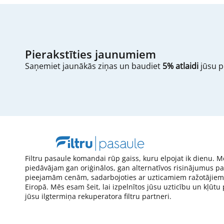
Pierakstīties jaunumiem
Saņemiet jaunākās ziņas un baudiet
5% atlaidi
jūsu p
Filtru pasaule komandai rūp gaiss, kuru elpojat ik dienu. M
piedāvājam gan oriģinālos, gan alternatīvos risinājumus pa
pieejamām cenām, sadarbojoties ar uzticamiem ražotājiem
Eiropā. Mēs esam šeit, lai izpelnītos jūsu uzticību un kļūtu
jūsu ilgtermiņa rekuperatora filtru partneri.