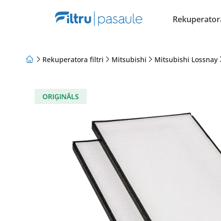
Rekuperatora 
Rekuperatora filtri
Mitsubishi
Mitsubishi Lossnay
Par mums
Lojalitātes programma
Raksti
ORIĢINĀLS