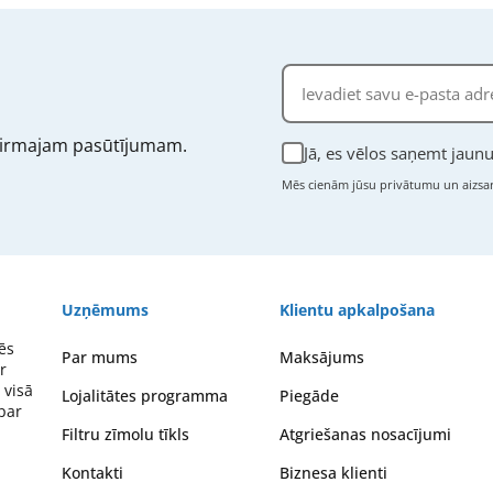
irmajam pasūtījumam.
Jā, es vēlos saņemt jau
Mēs cienām jūsu privātumu un aizsar
Uzņēmums
Klientu apkalpošana
ēs
Par mums
Maksājums
r
 visā
Lojalitātes programma
Piegāde
 par
Filtru zīmolu tīkls
Atgriešanas nosacījumi
Kontakti
Biznesa klienti