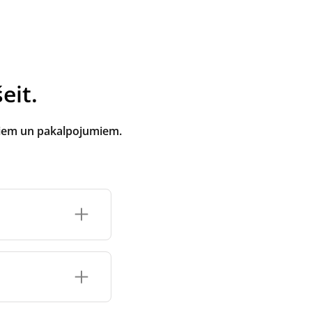
eit.
tiem un pakalpojumiem.
oti ventilācijas
e atbilst zīmola