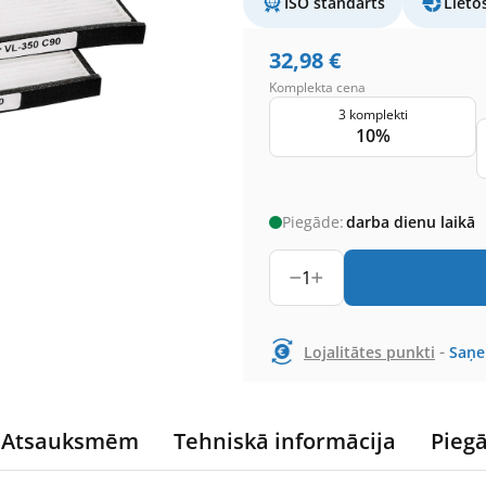
ISO standarts
Lieto
32,98
€
Komplekta cena
3 komplekti
10%
Piegāde:
darba dienu laikā
1
-
Lojalitātes punkti
Saņ
Atsauksmēm
Tehniskā informācija
Pieg