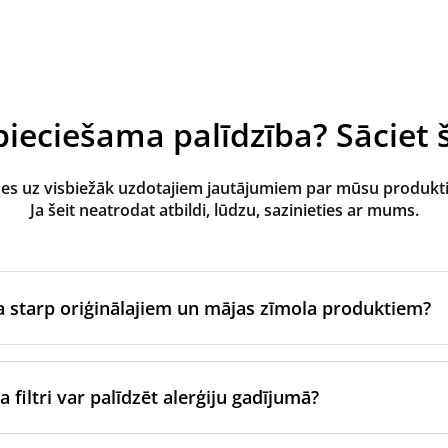
ieciešama palīdzība? Sāciet š
des uz visbiežāk uzdotajiem jautājumiem par mūsu produk
Ja šeit neatrodat atbildi, lūdzu, sazinieties ar mums.
ba starp oriģinālajiem un mājas zīmola produktiem?
zgatavo ventilācijas iekārtas oriģinālais zīmols vai tie tiek raž
jam zīmolam, izmantojot sertificētus ražošanas partnerus. Ti
 filtri var palīdzēt alerģiju gadījumā?
nas un iepakošanas standartiem.