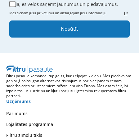
Jā, es vēlos saņemt jaunumus un piedāvājumus.
Mēs cienām jūsu privātumu un aizsargājam jūsu informāciju.
Nosūtīt
Filtru pasaule komandai rūp gaiss, kuru elpojat ik dienu. Mēs piedāvājam
gan oriģinālos, gan alternatīvos risinājumus par pieejamām cenām,
sadarbojoties ar uzticamiem ražotājiem visā Eiropā. Mēs esam šeit, lai
izpelnītos jūsu uzticību un kļūtu par jūsu ilgtermiņa rekuperatora filtru
partneri.
Uzņēmums
Par mums
Lojalitātes programma
Filtru zīmolu tīkls