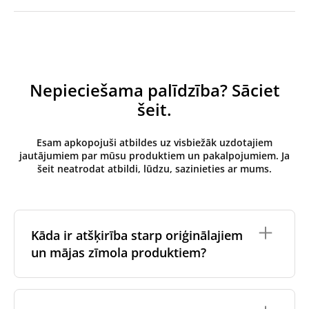
Nepieciešama palīdzība? Sāciet
šeit.
Esam apkopojuši atbildes uz visbiežāk uzdotajiem
jautājumiem par mūsu produktiem un pakalpojumiem. Ja
šeit neatrodat atbildi, lūdzu, sazinieties ar mums.
Kāda ir atšķirība starp oriģinālajiem
un mājas zīmola produktiem?
Oriģinālos filtrus
izgatavo ventilācijas iekārtas
oriģinālais zīmols vai tie tiek ražoti ventilācijas