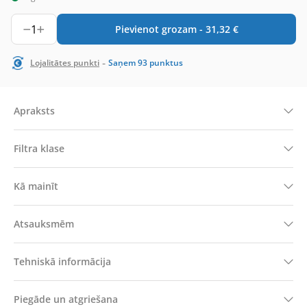
1
Pievienot grozam -
31,32
€
-
Lojalitātes punkti
Saņem
93
punktus
Apraksts
Filtra klase
Kā mainīt
Atsauksmēm
Tehniskā informācija
Piegāde un atgriešana