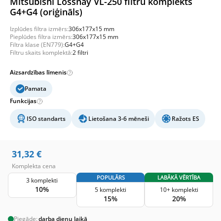
Mitsubishi Lossnay VL-250 filtru komplekts
G4+G4 (oriģināls)
Izplūdes filtra izmērs:
306x177x15 mm
Pieplūdes filtra izmērs:
306x177x15 mm
Filtra klase (EN779):
G4+G4
Filtru skaits komplektā:
2 filtri
Aizsardzības līmenis
Pamata
Funkcijas
ISO standarts
Lietošana 3-6 mēneši
Ražots ES
31,32
€
Komplekta cena
POPULĀRS
LABĀKĀ VĒRTĪBA
3 komplekti
10%
5 komplekti
10+ komplekti
15%
20%
Piegāde:
darba dienu laikā