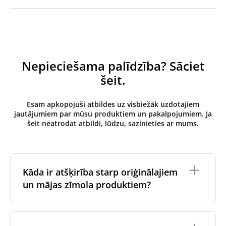
Nepieciešama palīdzība? Sāciet
šeit.
Esam apkopojuši atbildes uz visbiežāk uzdotajiem
jautājumiem par mūsu produktiem un pakalpojumiem. Ja
šeit neatrodat atbildi, lūdzu, sazinieties ar mums.
Kāda ir atšķirība starp oriģinālajiem
un mājas zīmola produktiem?
Oriģinālos filtrus
izgatavo ventilācijas iekārtas
oriģinālais zīmols vai tie tiek ražoti ventilācijas