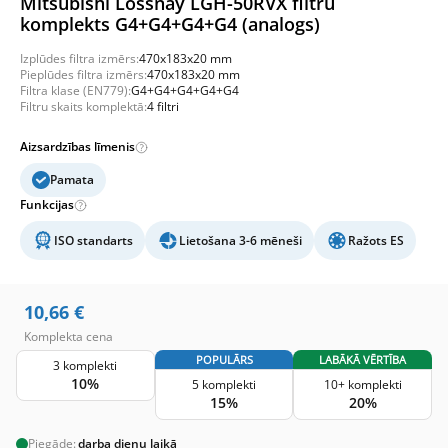
Mitsubishi Lossnay LGH-50RVX filtru
komplekts G4+G4+G4+G4 (analogs)
Izplūdes filtra izmērs:
470x183x20 mm
Pieplūdes filtra izmērs:
470x183x20 mm
Filtra klase (EN779):
G4+G4+G4+G4+G4
Filtru skaits komplektā:
4 filtri
Aizsardzības līmenis
Pamata
Funkcijas
ISO standarts
Lietošana 3-6 mēneši
Ražots ES
10,66
€
Komplekta cena
POPULĀRS
LABĀKĀ VĒRTĪBA
3 komplekti
10%
5 komplekti
10+ komplekti
15%
20%
Piegāde:
darba dienu laikā