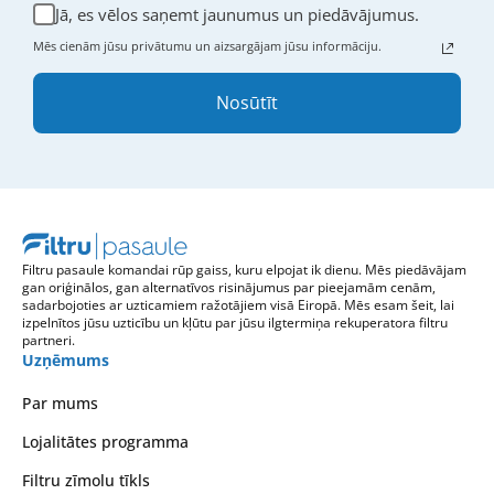
Jā, es vēlos saņemt jaunumus un piedāvājumus.
Mēs cienām jūsu privātumu un aizsargājam jūsu informāciju.
Nosūtīt
Filtru pasaule komandai rūp gaiss, kuru elpojat ik dienu. Mēs piedāvājam
gan oriģinālos, gan alternatīvos risinājumus par pieejamām cenām,
sadarbojoties ar uzticamiem ražotājiem visā Eiropā. Mēs esam šeit, lai
izpelnītos jūsu uzticību un kļūtu par jūsu ilgtermiņa rekuperatora filtru
partneri.
Uzņēmums
Par mums
Lojalitātes programma
Filtru zīmolu tīkls