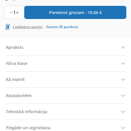
1
Pievienot grozam -
10,66
€
-
Lojalitātes punkti
Saņem
30
punktus
Apraksts
Filtra klase
Kā mainīt
Atsauksmēm
Tehniskā informācija
Piegāde un atgriešana