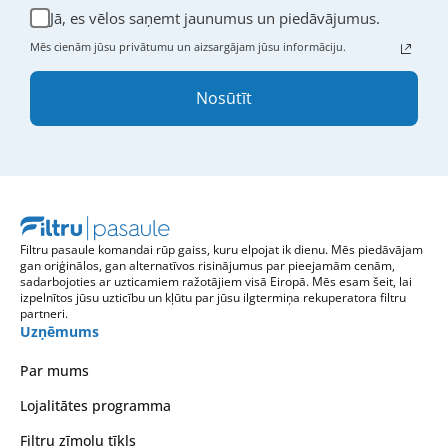
Jā, es vēlos saņemt jaunumus un piedāvājumus.
Mēs cienām jūsu privātumu un aizsargājam jūsu informāciju.
Nosūtīt
Filtru pasaule komandai rūp gaiss, kuru elpojat ik dienu. Mēs piedāvājam
gan oriģinālos, gan alternatīvos risinājumus par pieejamām cenām,
sadarbojoties ar uzticamiem ražotājiem visā Eiropā. Mēs esam šeit, lai
izpelnītos jūsu uzticību un kļūtu par jūsu ilgtermiņa rekuperatora filtru
partneri.
Uzņēmums
Par mums
Lojalitātes programma
Filtru zīmolu tīkls