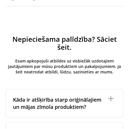
Nepieciešama palīdzība? Sāciet
šeit.
Esam apkopojuši atbildes uz visbiežāk uzdotajiem
jautājumiem par mūsu produktiem un pakalpojumiem. Ja
šeit neatrodat atbildi, lūdzu, sazinieties ar mums.
Kāda ir atšķirība starp oriģinālajiem
un mājas zīmola produktiem?
Oriģinālos filtrus
izgatavo ventilācijas iekārtas