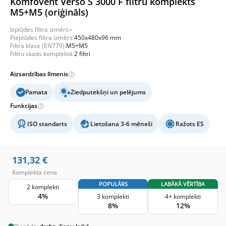
Komfovent Verso S 3000 F filtru komplekts
M5+M5 (oriģināls)
Izplūdes filtra izmērs:
-
Pieplūdes filtra izmērs:
450x480x96 mm
Filtra klase (EN779):
M5+M5
Filtru skaits komplektā:
2 filtri
Aizsardzības līmenis
Pamata
Ziedputekšņi un pelējums
Funkcijas
ISO standarts
Lietošana 3-6 mēneši
Ražots ES
131,32
€
Komplekta cena
POPULĀRS
LABĀKĀ VĒRTĪBA
2 komplekti
4%
3 komplekti
4+ komplekti
8%
12%