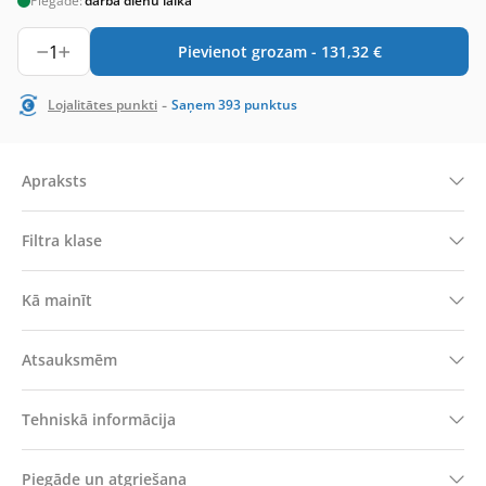
Piegāde:
darba dienu laikā
1
Pievienot grozam -
131,32
€
-
Lojalitātes punkti
Saņem
393
punktus
Apraksts
Filtra klase
Kā mainīt
Atsauksmēm
Tehniskā informācija
Piegāde un atgriešana