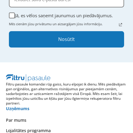
Jā, es vēlos saņemt jaunumus un piedāvājumus.
Mēs cienām jūsu privātumu un aizsargājam jūsu informāciju.
Nosūtīt
Filtru pasaule komandai rūp gaiss, kuru elpojat ik dienu. Mēs piedāvājam
gan oriģinālos, gan alternatīvos risinājumus par pieejamām cenām,
sadarbojoties ar uzticamiem ražotājiem visā Eiropā. Mēs esam šeit, lai
izpelnītos jūsu uzticību un kļūtu par jūsu ilgtermiņa rekuperatora filtru
partneri.
Uzņēmums
Par mums
Lojalitātes programma