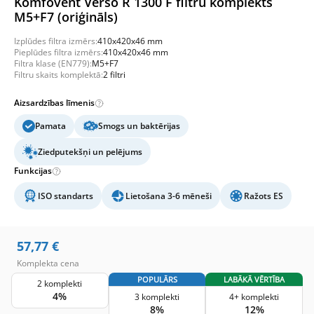
Komfovent Verso R 1300 F filtru komplekts
M5+F7 (oriģināls)
Izplūdes filtra izmērs:
410x420x46 mm
Pieplūdes filtra izmērs:
410x420x46 mm
Filtra klase (EN779):
M5+F7
Filtru skaits komplektā:
2 filtri
Aizsardzības līmenis
Pamata
Smogs un baktērijas
Ziedputekšņi un pelējums
Funkcijas
ISO standarts
Lietošana 3-6 mēneši
Ražots ES
57,77
€
Komplekta cena
POPULĀRS
LABĀKĀ VĒRTĪBA
2 komplekti
4%
3 komplekti
4+ komplekti
8%
12%