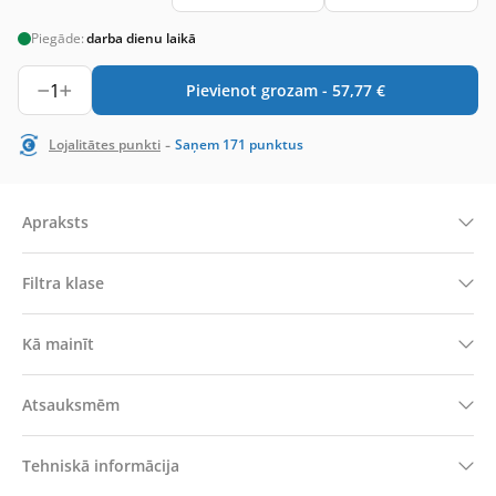
Piegāde:
darba dienu laikā
1
Pievienot grozam -
57,77
€
-
Lojalitātes punkti
Saņem
171
punktus
Apraksts
Filtra klase
Kā mainīt
Atsauksmēm
Tehniskā informācija