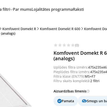
filtri
Par mums
Lojalitātes programma
Raksti
Komfovent Domekt R
Komfovent Domekt R 600
Komfovent Do
(analogs)
(0)
Komfovent Domekt R 60
(analogs)
Izplūdes filtra izmērs:
475x235x4
Pieplūdes filtra izmērs:
475x235x
Filtra klase (EN779):
M5+F7
Filtru skaits komplektā:
2 filtri
Aizsardzības līmenis
Pamata
Smogs un ba