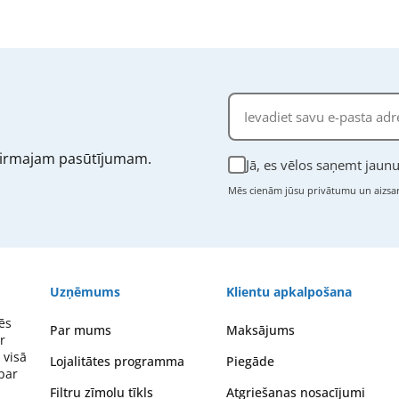
irmajam pasūtījumam.
Jā, es vēlos saņemt jau
Mēs cienām jūsu privātumu un aizsar
Uzņēmums
Klientu apkalpošana
ēs
Par mums
Maksājums
r
 visā
Lojalitātes programma
Piegāde
 par
Filtru zīmolu tīkls
Atgriešanas nosacījumi