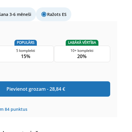
šana 3-6 mēneši
Ražots ES
POPULĀRS
LABĀKĀ VĒRTĪBA
5 komplekti
10+ komplekti
15%
20%
Pievienot grozam -
28,84
€
em
84
punktus