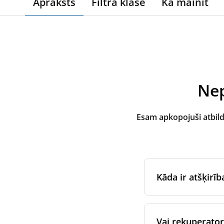
Apraksts
Filtra klase
Kā mainīt
Nep
Esam apkopojuši atbil
Kāda ir atšķirī
Oriģinālos filtrus
i
iekārtas oriģināla
Vai rekuperatora