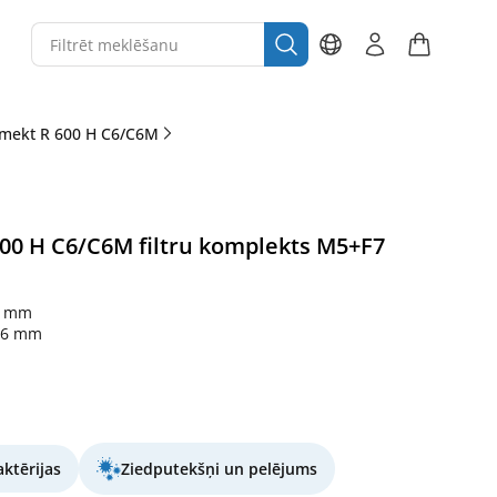
mekt R 600 H C6/C6M
0 H C6/C6M filtru komplekts M5+F7
6 mm
46 mm
ktērijas
Ziedputekšņi un pelējums