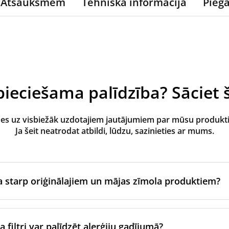
Atsauksmēm
Tehniskā informācija
Pieg
ieciešama palīdzība? Sāciet š
des uz visbiežāk uzdotajiem jautājumiem par mūsu produk
Ja šeit neatrodat atbildi, lūdzu, sazinieties ar mums.
ba starp oriģinālajiem un mājas zīmola produktiem?
zgatavo ventilācijas iekārtas oriģinālais zīmols vai tie tiek raž
jam zīmolam, izmantojot sertificētus ražošanas partnerus. Ti
 filtri var palīdzēt alerģiju gadījumā?