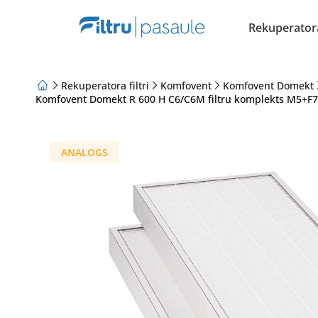
Rekuperatora 
Rekuperatora filtri
Komfovent
Komfovent Domekt
Komfovent Domekt R 600 H C6/C6M filtru komplekts M5+F7 
Par mums
Lojalitātes programma
Raksti
ANALOGS