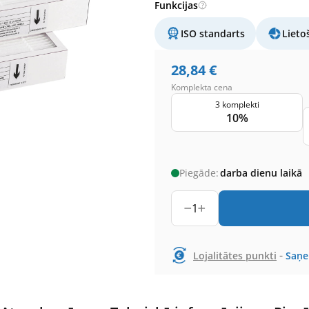
Funkcijas
ISO standarts
Lieto
28,84
€
Komplekta cena
3 komplekti
10%
Piegāde:
darba dienu laikā
1
-
Lojalitātes punkti
Saņ