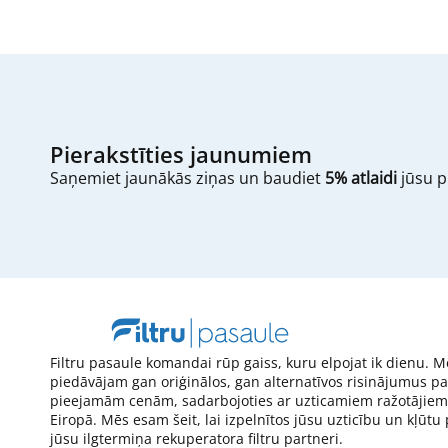
Pierakstīties jaunumiem
Saņemiet jaunākās ziņas un baudiet
5% atlaidi
jūsu p
Filtru pasaule komandai rūp gaiss, kuru elpojat ik dienu. M
piedāvājam gan oriģinālos, gan alternatīvos risinājumus pa
pieejamām cenām, sadarbojoties ar uzticamiem ražotājiem
Eiropā. Mēs esam šeit, lai izpelnītos jūsu uzticību un kļūtu
jūsu ilgtermiņa rekuperatora filtru partneri.