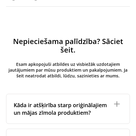
Nepieciešama palīdzība? Sāciet
šeit.
Esam apkopojuši atbildes uz visbiežāk uzdotajiem
jautājumiem par mūsu produktiem un pakalpojumiem. Ja
šeit neatrodat atbildi, lūdzu, sazinieties ar mums.
Kāda ir atšķirība starp oriģinālajiem
un mājas zīmola produktiem?
Oriģinālos filtrus
izgatavo ventilācijas iekārtas