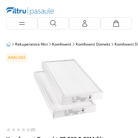
Rekuperatora filtri
Komfovent
Komfovent Domekt
Komfovent D
ANALOGS
(0)