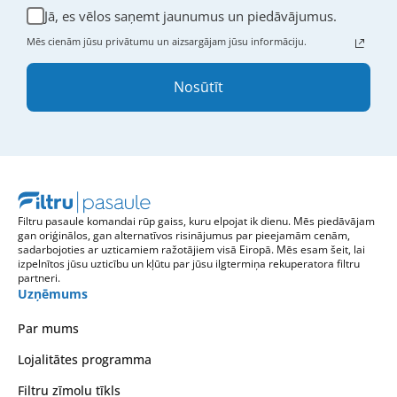
Jā, es vēlos saņemt jaunumus un piedāvājumus.
Mēs cienām jūsu privātumu un aizsargājam jūsu informāciju.
Nosūtīt
Filtru pasaule komandai rūp gaiss, kuru elpojat ik dienu. Mēs piedāvājam
gan oriģinālos, gan alternatīvos risinājumus par pieejamām cenām,
sadarbojoties ar uzticamiem ražotājiem visā Eiropā. Mēs esam šeit, lai
izpelnītos jūsu uzticību un kļūtu par jūsu ilgtermiņa rekuperatora filtru
partneri.
Uzņēmums
Par mums
Lojalitātes programma
Filtru zīmolu tīkls