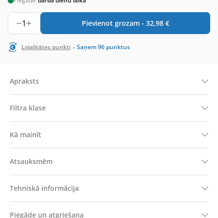
Piegāde:
darba dienu laikā
1
Pievienot grozam -
32,98
€
-
Lojalitātes punkti
Saņem
96
punktus
Apraksts
Filtra klase
Kā mainīt
Atsauksmēm
Tehniskā informācija
Piegāde un atgriešana