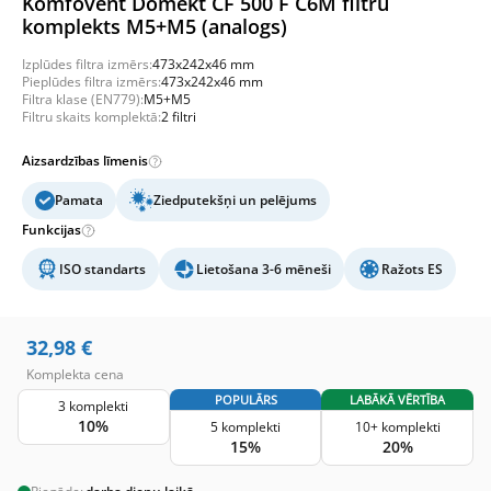
Komfovent Domekt CF 500 F C6M filtru
komplekts M5+M5 (analogs)
Izplūdes filtra izmērs:
473x242x46 mm
Pieplūdes filtra izmērs:
473x242x46 mm
Filtra klase (EN779):
M5+M5
Filtru skaits komplektā:
2 filtri
Aizsardzības līmenis
Pamata
Ziedputekšņi un pelējums
Funkcijas
ISO standarts
Lietošana 3-6 mēneši
Ražots ES
32,98
€
Komplekta cena
POPULĀRS
LABĀKĀ VĒRTĪBA
3 komplekti
10%
5 komplekti
10+ komplekti
15%
20%