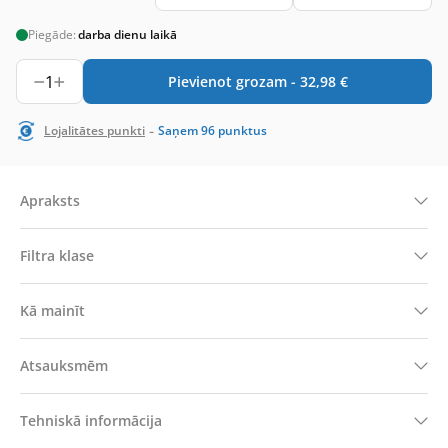
Piegāde:
darba dienu laikā
1
Pievienot grozam -
32,98
€
-
Lojalitātes punkti
Saņem
96
punktus
Apraksts
Filtra klase
Kā mainīt
Atsauksmēm
Tehniskā informācija