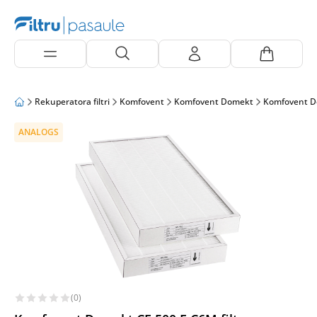
Rekuperatora filtri
Komfovent
Komfovent Domekt
Komfovent D
ANALOGS
(0)