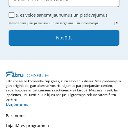
Jā, es vēlos saņemt jaunumus un piedāvājumus.
Mēs cienām jūsu privātumu un aizsargājam jūsu informāciju.
Nosūtīt
Filtru pasaule komandai rūp gaiss, kuru elpojat ik dienu. Mēs piedāvājam
gan oriģinālos, gan alternatīvos risinājumus par pieejamām cenām,
sadarbojoties ar uzticamiem ražotājiem visā Eiropā. Mēs esam šeit, lai
izpelnītos jūsu uzticību un kļūtu par jūsu ilgtermiņa rekuperatora filtru
partneri.
Uzņēmums
Par mums
Lojalitātes programma