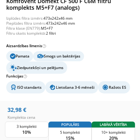
Komfovent Domekt CF 500 F C6M filtru
komplekts M5+F7 (analogs)
Izplūdes filtra izmērs:
473x242x46 mm
Pieplūdes filtra izmērs:
473x242x46 mm
Filtra klase (EN779):
M5+F7
Filtru skaits komplektā:
2 filtri
Aizsardzības līmenis
Pamata
Smogs un baktērijas
Ziedputekšņi un pelējums
Funkcijas
ISO standarts
Lietošana 3-6 mēneši
Ražots ES
32,98
€
Komplekta cena
POPULĀRS
LABĀKĀ VĒRTĪBA
3 komplekti
10%
5 komplekti
10+ komplekti
15%
20%