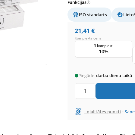
Funkcijas
ISO standarts
Lieto
21,41
€
Komplekta cena
3 komplekti
10%
Piegāde:
darba dienu laikā
1
-
Lojalitātes punkti
Saņ