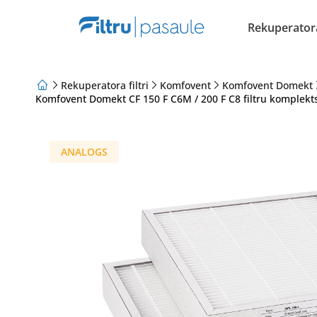
Rekuperatora 
Rekuperatora filtri
Komfovent
Komfovent Domekt
Komfovent Domekt CF 150 F C6M / 200 F C8 filtru komplek
Par mums
Lojalitātes programma
Raksti
ANALOGS