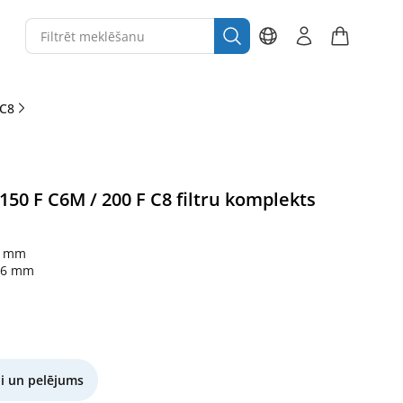
 C8
0 F C6M / 200 F C8 filtru komplekts
6 mm
46 mm
i un pelējums