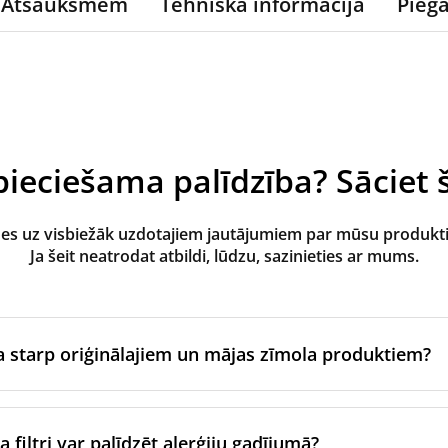
Atsauksmēm
Tehniskā informācija
Pieg
ieciešama palīdzība? Sāciet š
des uz visbiežāk uzdotajiem jautājumiem par mūsu produk
Ja šeit neatrodat atbildi, lūdzu, sazinieties ar mums.
ba starp oriģinālajiem un mājas zīmola produktiem?
zgatavo ventilācijas iekārtas oriģinālais zīmols vai tie tiek raž
jam zīmolam, izmantojot sertificētus ražošanas partnerus. Ti
 filtri var palīdzēt alerģiju gadījumā?