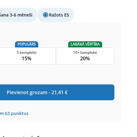
šana 3-6 mēneši
Ražots ES
POPULĀRS
LABĀKĀ VĒRTĪBA
5 komplekti
10+ komplekti
15%
20%
Pievienot grozam -
21,41
€
em
63
punktus