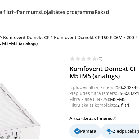
filtri
Par mums
Lojalitātes programma
Raksti
Komfovent Domekt CF
Komfovent Domekt CF 150 F C6M / 200 F
ts M5+M5 (analogs)
(0)
Komfovent Domekt CF 15
M5+M5 (analogs)
Izplūdes filtra izmērs:
250x232x4
Pieplūdes filtra izmērs:
250x232x
Filtra klase (EN779):
M5+M5
Filtru skaits komplektā:
2 filtri
Aizsardzības līmenis
Pamata
Ziedputekšņ