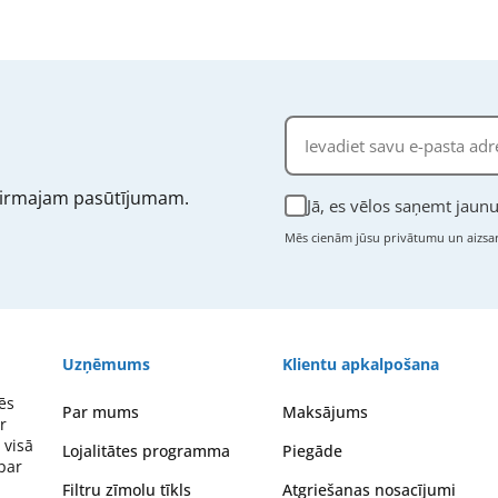
irmajam pasūtījumam.
Jā, es vēlos saņemt jau
Mēs cienām jūsu privātumu un aizsar
Uzņēmums
Klientu apkalpošana
ēs
Par mums
Maksājums
r
 visā
Lojalitātes programma
Piegāde
 par
Filtru zīmolu tīkls
Atgriešanas nosacījumi