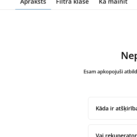
Apraksts
Filtra klase
Kā mainīt
Nep
Esam apkopojuši atbil
Kāda ir atšķirī
Oriģinālos filtrus
i
iekārtas oriģināla
Vai rekuperatora