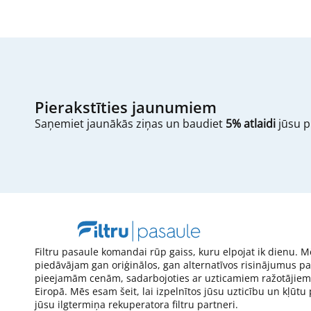
Pierakstīties jaunumiem
Saņemiet jaunākās ziņas un baudiet
5% atlaidi
jūsu p
Filtru pasaule komandai rūp gaiss, kuru elpojat ik dienu. M
piedāvājam gan oriģinālos, gan alternatīvos risinājumus pa
pieejamām cenām, sadarbojoties ar uzticamiem ražotājiem
Eiropā. Mēs esam šeit, lai izpelnītos jūsu uzticību un kļūtu
jūsu ilgtermiņa rekuperatora filtru partneri.