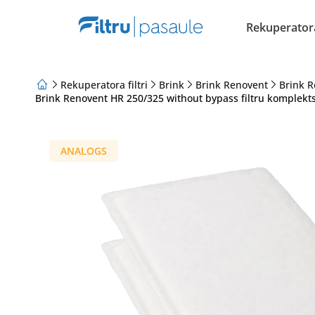
Rekuperatora 
Rekuperatora filtri
Brink
Brink Renovent
Brink 
Brink Renovent HR 250/325 without bypass filtru komplekt
Par mums
Lojalitātes programma
Raksti
ANALOGS