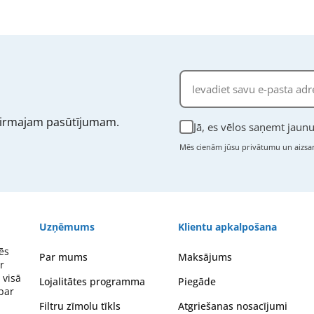
irmajam pasūtījumam.
Jā, es vēlos saņemt jau
Mēs cienām jūsu privātumu un aizsar
Uzņēmums
Klientu apkalpošana
ēs
Par mums
Maksājums
r
 visā
Lojalitātes programma
Piegāde
 par
Filtru zīmolu tīkls
Atgriešanas nosacījumi