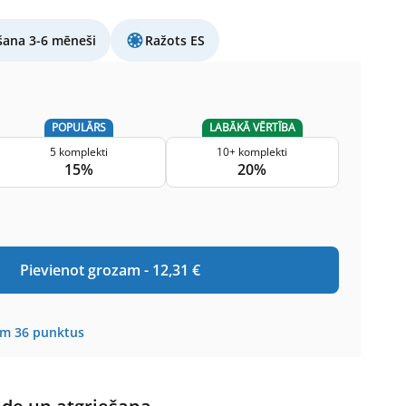
šana 3-6 mēneši
Ražots ES
POPULĀRS
LABĀKĀ VĒRTĪBA
5 komplekti
10+ komplekti
15%
20%
Pievienot grozam -
12,31
€
em
36
punktus