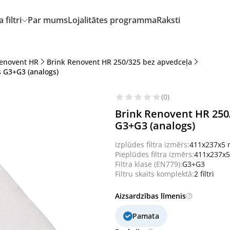
filtri
Par mums
Lojalitātes programma
Raksti
Renovent HR
Brink Renovent HR 250/325 bez apvedceļa
s G3+G3 (analogs)
(0)
Brink Renovent HR 250/
G3+G3 (analogs)
Izplūdes filtra izmērs:
411x237x5
Pieplūdes filtra izmērs:
411x237x
Filtra klase (EN779):
G3+G3
Filtru skaits komplektā:
2 filtri
Aizsardzības līmenis
Pamata