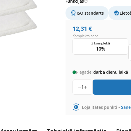
Funkcijas
ISO standarts
Lieto
12,31
€
Komplekta cena
3 komplekti
10%
Piegāde:
darba dienu laikā
1
-
Lojalitātes punkti
Saņ