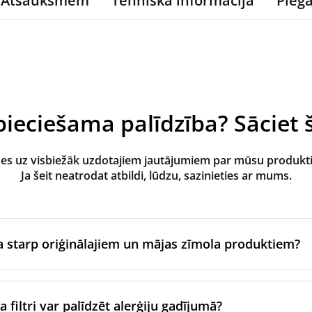
Atsauksmēm
Tehniskā informācija
Pieg
ieciešama palīdzība? Sāciet š
des uz visbiežāk uzdotajiem jautājumiem par mūsu produk
Ja šeit neatrodat atbildi, lūdzu, sazinieties ar mums.
ba starp oriģinālajiem un mājas zīmola produktiem?
zgatavo ventilācijas iekārtas oriģinālais zīmols vai tie tiek raž
jam zīmolam, izmantojot sertificētus ražošanas partnerus. Ti
 filtri var palīdzēt alerģiju gadījumā?