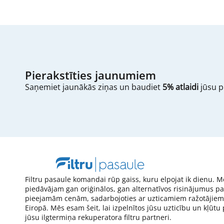
Pierakstīties jaunumiem
Saņemiet jaunākās ziņas un baudiet
5% atlaidi
jūsu p
Filtru pasaule komandai rūp gaiss, kuru elpojat ik dienu. M
piedāvājam gan oriģinālos, gan alternatīvos risinājumus pa
pieejamām cenām, sadarbojoties ar uzticamiem ražotājiem
Eiropā. Mēs esam šeit, lai izpelnītos jūsu uzticību un kļūtu
jūsu ilgtermiņa rekuperatora filtru partneri.