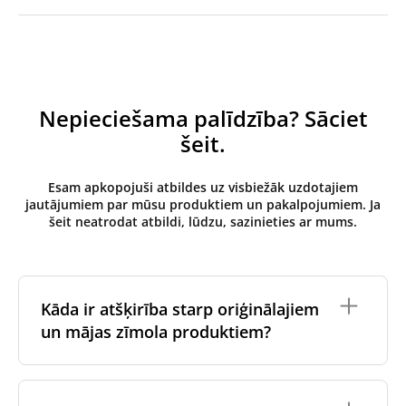
Nepieciešama palīdzība? Sāciet
šeit.
Esam apkopojuši atbildes uz visbiežāk uzdotajiem
jautājumiem par mūsu produktiem un pakalpojumiem. Ja
šeit neatrodat atbildi, lūdzu, sazinieties ar mums.
Kāda ir atšķirība starp oriģinālajiem
un mājas zīmola produktiem?
Oriģinālos filtrus
izgatavo ventilācijas iekārtas
oriģinālais zīmols vai tie tiek ražoti ventilācijas