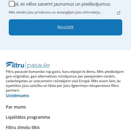
Jā, es vēlos saņemt jaunumus un piedāvājumus.
Mēs cienām jūsu privātumu un aizsargājam jūsu informāciju.
Nosūtīt
Filtru pasaule komandai rūp gaiss, kuru elpojat ik dienu. Mēs piedāvājam
gan oriģinālos, gan alternatīvos risinājumus par pieejamām cenām,
sadarbojoties ar uzticamiem ražotājiem visā Eiropā. Mēs esam šeit, lai
izpelnītos jūsu uzticību un kļūtu par jūsu ilgtermiņa rekuperatora filtru
partneri.
Uzņēmums
Par mums
Lojalitātes programma
Filtru zīmolu tīkls