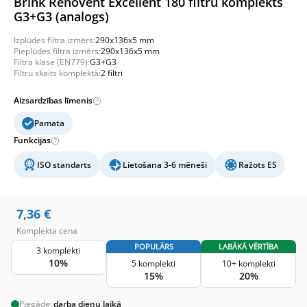
Brink Renovent Excellent 180 filtru komplekts
G3+G3 (analogs)
Izplūdes filtra izmērs:
290x136x5 mm
Pieplūdes filtra izmērs:
290x136x5 mm
Filtra klase (EN779):
G3+G3
Filtru skaits komplektā:
2 filtri
Aizsardzības līmenis
Pamata
Funkcijas
ISO standarts
Lietošana 3-6 mēneši
Ražots ES
7,36
€
Komplekta cena
POPULĀRS
LABĀKĀ VĒRTĪBA
3 komplekti
10%
5 komplekti
10+ komplekti
15%
20%
Piegāde:
darba dienu laikā