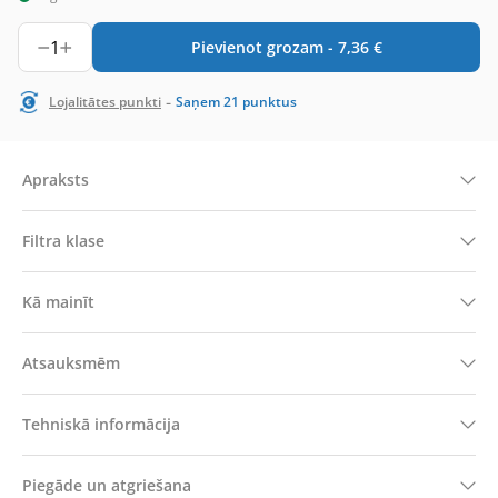
1
Pievienot grozam -
7,36
€
-
Lojalitātes punkti
Saņem
21
punktus
Apraksts
Filtra klase
Kā mainīt
Atsauksmēm
Tehniskā informācija
Piegāde un atgriešana