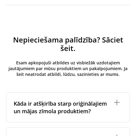
Nepieciešama palīdzība? Sāciet
šeit.
Esam apkopojuši atbildes uz visbiežāk uzdotajiem
jautājumiem par mūsu produktiem un pakalpojumiem. Ja
šeit neatrodat atbildi, lūdzu, sazinieties ar mums.
Kāda ir atšķirība starp oriģinālajiem
un mājas zīmola produktiem?
Oriģinālos filtrus
izgatavo ventilācijas iekārtas
oriģinālais zīmols vai tie tiek ražoti ventilācijas