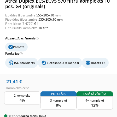
Atrea Duplex EC5/ECV5 570 filtru komplekts 10
pcs. G4 (oriģināls)
Izplūdes filtra izmērs:
555x305x10 mm
Pieplūdes filtra izmērs:
555x305x10 mm
Filtra klase (EN779):
G4
Filtru skaits komplektā:
10 filtri
Aizsardzības līmenis
Pamata
Funkcijas
ISO standarts
Lietošana 3-6 mēneši
Ražots ES
21,41
€
Komplekta cena
POPULĀRS
LABĀKĀ VĒRTĪBA
2 komplekti
4%
3 komplekti
4+ komplekti
8%
12%
Piegāde:
darba dienu laikā