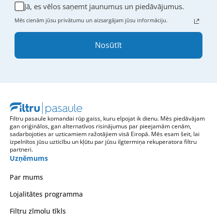
Jā, es vēlos saņemt jaunumus un piedāvājumus.
Mēs cienām jūsu privātumu un aizsargājam jūsu informāciju.
Nosūtīt
Filtru pasaule komandai rūp gaiss, kuru elpojat ik dienu. Mēs piedāvājam
gan oriģinālos, gan alternatīvos risinājumus par pieejamām cenām,
sadarbojoties ar uzticamiem ražotājiem visā Eiropā. Mēs esam šeit, lai
izpelnītos jūsu uzticību un kļūtu par jūsu ilgtermiņa rekuperatora filtru
partneri.
Uzņēmums
Par mums
Lojalitātes programma
Filtru zīmolu tīkls