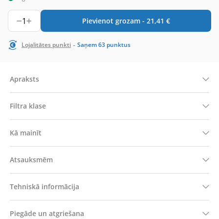
1
Pievienot grozam -
21,41
€
-
Lojalitātes punkti
Saņem
63
punktus
Apraksts
Filtra klase
Kā mainīt
Atsauksmēm
Tehniskā informācija
Piegāde un atgriešana