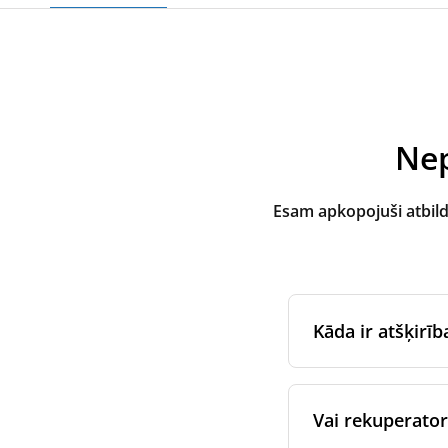
Nep
Esam apkopojuši atbil
Kāda ir atšķirī
Oriģinālos filtrus
i
iekārtas oriģināla
Vai rekuperatora
īpašajiem ražoša