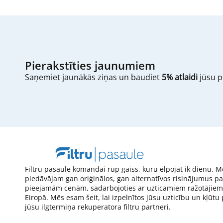
Pierakstīties jaunumiem
Saņemiet jaunākās ziņas un baudiet
5% atlaidi
jūsu p
Filtru pasaule komandai rūp gaiss, kuru elpojat ik dienu. M
piedāvājam gan oriģinālos, gan alternatīvos risinājumus pa
pieejamām cenām, sadarbojoties ar uzticamiem ražotājiem
Eiropā. Mēs esam šeit, lai izpelnītos jūsu uzticību un kļūtu
jūsu ilgtermiņa rekuperatora filtru partneri.