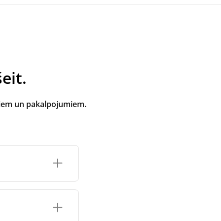
eit.
tiem un pakalpojumiem.
oti ventilācijas
e atbilst zīmola