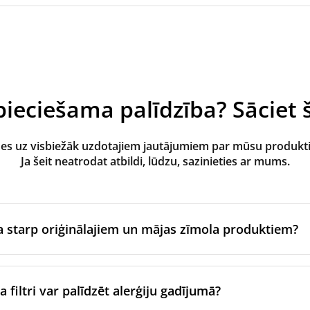
ieciešama palīdzība? Sāciet š
des uz visbiežāk uzdotajiem jautājumiem par mūsu produk
Ja šeit neatrodat atbildi, lūdzu, sazinieties ar mums.
ba starp oriģinālajiem un mājas zīmola produktiem?
zgatavo ventilācijas iekārtas oriģinālais zīmols vai tie tiek raž
jam zīmolam, izmantojot sertificētus ražošanas partnerus. Ti
 filtri var palīdzēt alerģiju gadījumā?
nas un iepakošanas standartiem.