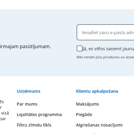
irmajam pasūtījumam.
Jā, es vēlos saņemt jau
Mēs cienām jūsu privātumu un aizsar
Uzņēmums
Klientu apkalpošana
ēs
Par mums
Maksājums
r
 visā
Lojalitātes programma
Piegāde
 par
Filtru zīmolu tīkls
Atgriešanas nosacījumi