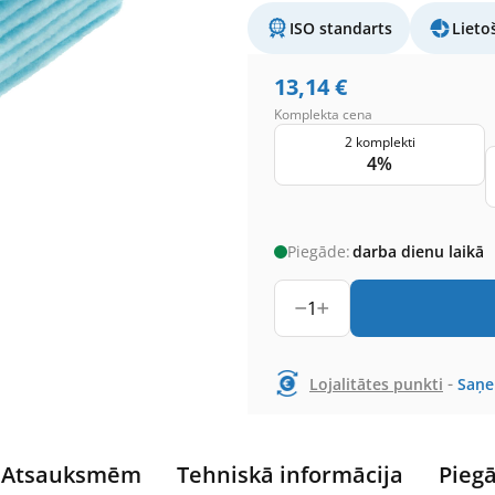
ISO standarts
Lieto
13,14
€
Komplekta cena
2 komplekti
4%
Piegāde:
darba dienu laikā
1
-
Lojalitātes punkti
Saņ
Atsauksmēm
Tehniskā informācija
Pieg