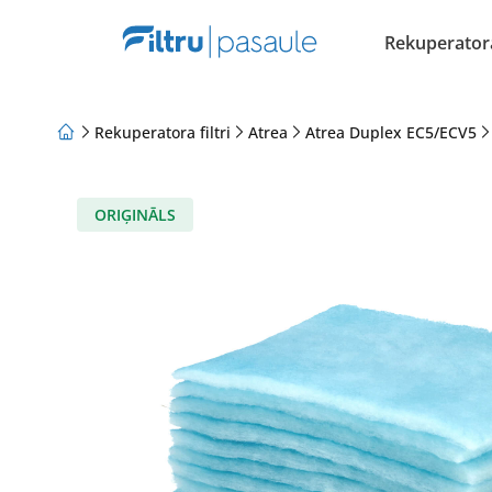
Rekuperatora 
Rekuperatora filtri
Atrea
Atrea Duplex EC5/ECV5
Par mums
Lojalitātes programma
Raksti
ORIĢINĀLS