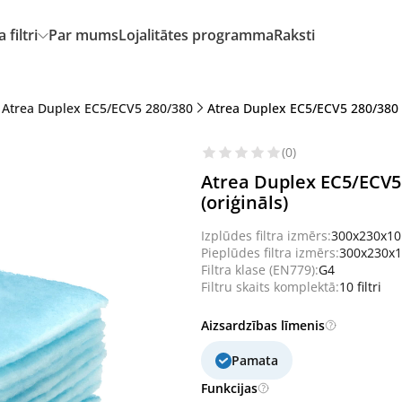
filtri
Par mums
Lojalitātes programma
Raksti
Atrea Duplex EC5/ECV5 280/380
Atrea Duplex EC5/ECV5 280/380 fi
(0)
Atrea Duplex EC5/ECV5 
(oriģināls)
Izplūdes filtra izmērs:
300x230x1
Pieplūdes filtra izmērs:
300x230x
Filtra klase (EN779):
G4
Filtru skaits komplektā:
10 filtri
Aizsardzības līmenis
Pamata
Funkcijas