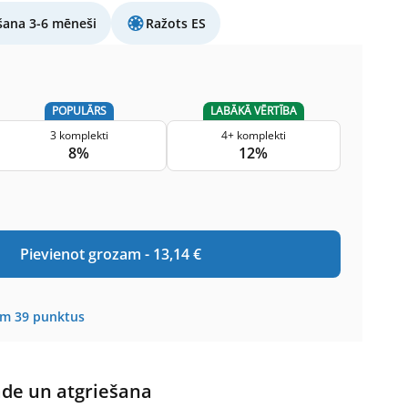
šana 3-6 mēneši
Ražots ES
POPULĀRS
LABĀKĀ VĒRTĪBA
3 komplekti
4+ komplekti
8%
12%
Pievienot grozam -
13,14
€
em
39
punktus
āde un atgriešana